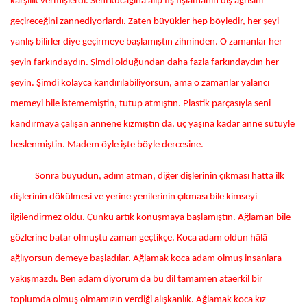
karşılık vermişlerdi. Seni kucağına alıp fış fışlamanın diş ağrısını
geçireceğini zannediyorlardı. Zaten büyükler hep böyledir, her şeyi
yanlış bilirler diye geçirmeye başlamıştın zihninden. O zamanlar her
şeyin farkındaydın. Şimdi olduğundan daha fazla farkındaydın her
şeyin. Şimdi kolayca kandırılabiliyorsun, ama o zamanlar yalancı
memeyi bile istememiştin, tutup atmıştın. Plastik parçasıyla seni
kandırmaya çalışan annene kızmıştın da, üç yaşına kadar anne sütüyle
beslenmiştin. Madem öyle işte böyle dercesine.
Sonra büyüdün, adım atman, diğer dişlerinin çıkması hatta ilk
dişlerinin dökülmesi ve yerine yenilerinin çıkması bile kimseyi
ilgilendirmez oldu. Çünkü artık konuşmaya başlamıştın. Ağlaman bile
gözlerine batar olmuştu zaman geçtikçe. Koca adam oldun hâlâ
ağlıyorsun demeye başladılar. Ağlamak koca adam olmuş insanlara
yakışmazdı. Ben adam diyorum da bu dil tamamen ataerkil bir
toplumda olmuş olmamızın verdiği alışkanlık. Ağlamak koca kız