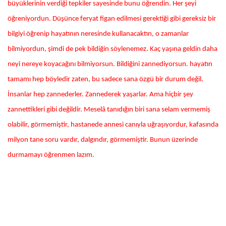
büyüklerinin verdiği tepkiler sayesinde bunu öğrendin. Her şeyi
öğreniyordun. Düşünce feryat figan edilmesi gerektiği gibi gereksiz bir
bilgiyi öğrenip hayatının neresinde kullanacaktın, o zamanlar
bilmiyordun, şimdi de pek bildiğin söylenemez. Kaç yaşına geldin daha
neyi nereye koyacağını bilmiyorsun. Bildiğini zannediyorsun. hayatın
tamamı hep böyledir zaten, bu sadece sana özgü bir durum değil.
İnsanlar hep zannederler. Zannederek yaşarlar. Ama hiçbir şey
zannettikleri gibi değildir. Meselâ tanıdığın biri sana selam vermemiş
olabilir, görmemiştir, hastanede annesi canıyla uğraşıyordur, kafasında
milyon tane soru vardır, dalgındır, görmemiştir. Bunun üzerinde
durmamayı öğrenmen lazım.