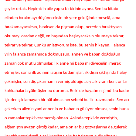
şeyler ortak. Hepimizin aile yapısı birbirinin aynısı. Sen bu kitabı
elinden bırakmayı düşüneceksin bir yere geldiğinde meselâ, ama
bırakamayacaksın, bıraksan da pişman olup, nereden bıraktıysan
okumayı oradan değil, en başından başlayacaksın okumaya tekrar,
tekrar ve tekrar. Çünkü anlatıyorum işte, bu senin hikayen. Falanca
yılın falanca zamanında doğmuşsun, annen ve baban doğduğun
zaman çok mutlu olmuşlar. İlk anne mi baba mı diyeceğini merak
etmişler, sonra ilk adımını atışını kutlamışlar, ilk dişin çıktığında halay
çekmişler, sen diş çıkarmanın vermiş olduğu acıyla kıvranırken, onlar
kahkahalarla gülmüşler bu duruma. Belki de hayatının şimdi bu kadar
içinden çıkılamayan bir hâl almasının sebebi bu ilk travmandır. Sen acı
çekerken ailenin yani annenin ve babanın gülüyor olması, senin buna
o zamanlar tepki verememiş olman. Aslında tepki de vermiştin,
ağlamıştın avazın çıktığı kadar, ama onlar bu gözyaşlarına da gülerek