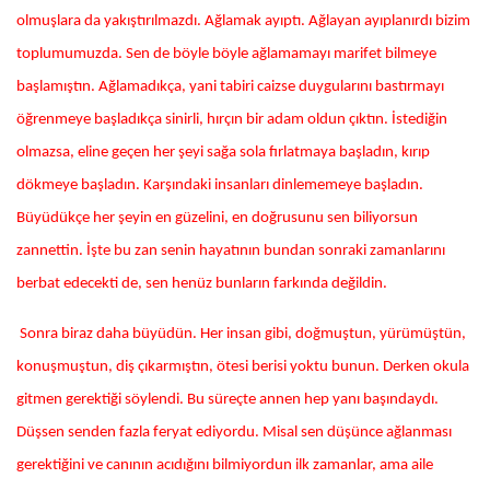
olmuşlara da yakıştırılmazdı. Ağlamak ayıptı. Ağlayan ayıplanırdı bizim
toplumumuzda. Sen de böyle böyle ağlamamayı marifet bilmeye
başlamıştın. Ağlamadıkça, yani tabiri caizse duygularını bastırmayı
öğrenmeye başladıkça sinirli, hırçın bir adam oldun çıktın. İstediğin
olmazsa, eline geçen her şeyi sağa sola fırlatmaya başladın, kırıp
dökmeye başladın. Karşındaki insanları dinlememeye başladın.
Büyüdükçe her şeyin en güzelini, en doğrusunu sen biliyorsun
zannettin. İşte bu zan senin hayatının bundan sonraki zamanlarını
berbat edecekti de, sen henüz bunların farkında değildin.
Sonra biraz daha büyüdün. Her insan gibi, doğmuştun, yürümüştün,
konuşmuştun, diş çıkarmıştın, ötesi berisi yoktu bunun. Derken okula
gitmen gerektiği söylendi. Bu süreçte annen hep yanı başındaydı.
Düşsen senden fazla feryat ediyordu. Misal sen düşünce ağlanması
gerektiğini ve canının acıdığını bilmiyordun ilk zamanlar, ama aile