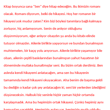
Kitap boyunca sana “Sen” diye hitap edeceğim. Bu ikimizin romanı
olacak. Romanı diyorum, belki de hikayesi. Hoş her romanın bir
hikayesi yok mudur zaten? Kim bizi böylesi tanımlara bağlı kalmaya
zorluyor, hiç anlamıyorum. Senin de anlıyor olduğunu
düşünmüyorum, eğer anlıyor olsaydın şu anda bu kitabı elinde
tutuyor olmazdın. Ailenle birlikte yaşıyorsun ve bundan bunalmışsın
muhtemelen, bir kaçış yolu arıyorsun. Ailenle birlikte yaşamıyor bile
olsan, ailenin çeşitli baskılarından bunalmışsın yahut hayatının bir
döneminde mutlaka bunaltmışlar seni. Bu bizim ortak derdimiz. Ben
aslında kendi hikayemi anlatacağım, ama sen bu hikayenin
tamamında kendi hikayeni okuyacaksın. Aha benim de başıma geldi
bu dediğin o kadar çok şey anlatacağım ki, seni bir yerlerden izlediğimi
düşüneceksin. Halbuki biz seninle hiçbir zaman hiçbir ortamda
karşılaşmadık. Ama bu hepimizin ortak hikayesi. Çünkü hepimiz aynı
hamurdan yaratıldık. Hepimizin acıları var, hepimizin mutlu olduğu