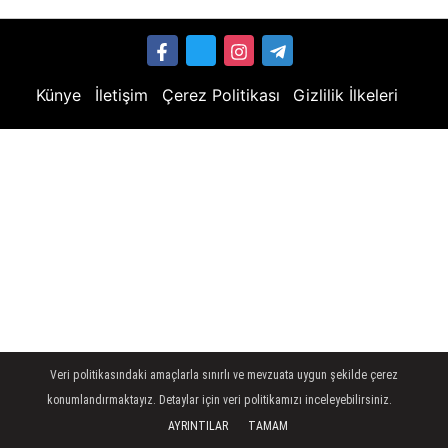
Künye
İletişim
Çerez Politikası
Gizlilik İlkeleri
Veri politikasındaki amaçlarla sınırlı ve mevzuata uygun şekilde çerez
konumlandırmaktayız. Detaylar için veri politikamızı inceleyebilirsiniz.
AYRINTILAR
TAMAM