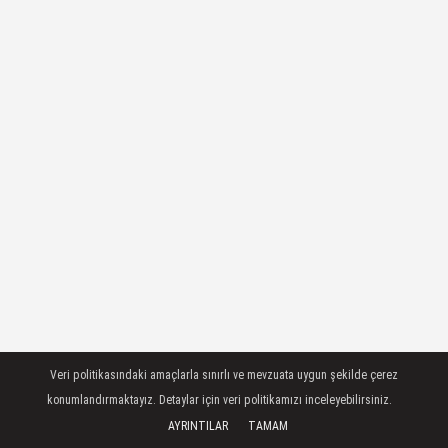
Veri politikasındaki amaçlarla sınırlı ve mevzuata uygun şekilde çerez
konumlandırmaktayız. Detaylar için veri politikamızı inceleyebilirsiniz.
AYRINTILAR
TAMAM