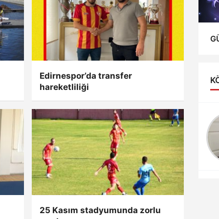
G
Edirnespor’da transfer
K
hareketliliği
Ali Can Zeray
Yapboz olmadı,
yeniden yap Bu işte
kamu zararı yok mu
25 Kasım stadyumunda zorlu