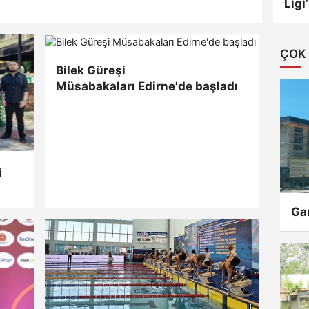
Ligi
ÇOK
Bilek Güreşi
Müsabakaları Edirne'de başladı
i
Gar