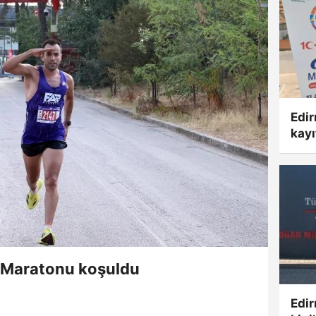
Edi
kayı
e Maratonu koşuldu
Edir