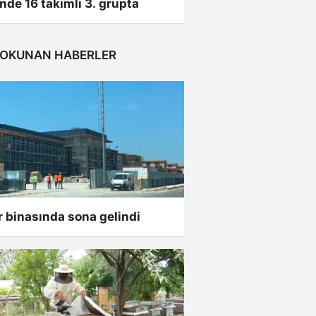
’nde 16 takımlı 3. grupta
 OKUNAN HABERLER
 binasında sona gelindi