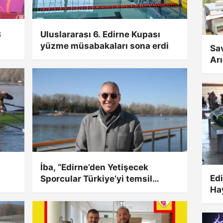
3
Uluslararası 6. Edirne Kupası
yüzme müsabakaları sona erdi
Sa
Arı
İba, “Edirne’den Yetişecek
Edi
Sporcular Türkiye’yi temsil
Ha
edecek”
Yol