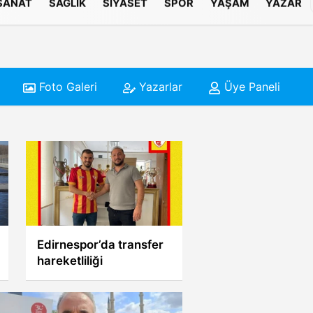
 SANAT
SAĞLIK
SIYASET
SPOR
YAŞAM
YAZAR
Foto Galeri
Yazarlar
Üye Paneli
Karateciler Edirne’de
yarıştı