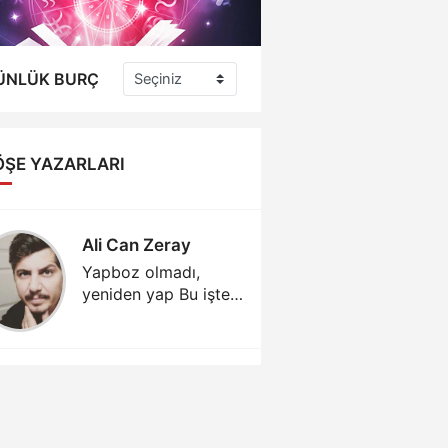
ÜNLÜK BURÇ
ÖŞE YAZARLARI
Ali Can Zeray
Ali Can
Yapboz olmadı,
Yapboz 
yeniden yap Bu işte
yeniden 
kamu zararı yok mu
kamu za