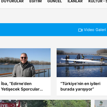
DUYURULAR
EĞITIM
GÜNCEL
İLANLAR
KÜLTÜR -
Gizlilik İlkeleri
Video Galeri
Sınır Beyi'nden sonra
Edirnegücü Spor
‘Serhat Çocukları’
mecliste