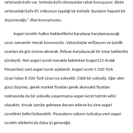
sırtımızda küfe var. Sırtında küfe olmayanlar rahat konuşuyor. Bizim
sırtımızdaki küfe 85 milyonun taşıdığı bir küfedir. Bunların hepsini bir
düşüneceğiz.” diye konuşmuştu.
Asgari ücretin halkın beklentilerini karşılayıp karşılamayacağı
uzun zamandır merak konusuydu. Vatandaşlar enflasyon ve işsizlik
oranları da göz önüne alınarak, ihtiyacı karşılayacak bir tutar beklentisi
içindeydi. Yeni asgari ücreti merakla beklerken bugün(22 Aralık
Perşembe) yeni asgari ücret açıklandı. Asgari ücret 5.500 Türk
Lirası’ndan 8.500 Türk Lirası’na yükseldi. Ciddi bir yükseliş. Eğer alım
gücü düşmez, gerek market fiyatları gerek akaryakıt fiyatları
noktasında da bir yükseliş yaşanmazsa asgari ücret tatmin edici
olacaktır. Ancak zamlar gelmeye devam ederse bu yine asgari
ücretlinin belini bükecektir. Piyasaların nabzını tuttukça yeni asgari
ücretin etkilerini de daha iyi göreceğiz.