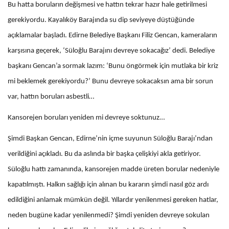
Bu hatta boruların değişmesi ve hattın tekrar hazır hale getirilmesi
gerekiyordu. Kayalıköy Barajında su dip seviyeye düştüğünde
açıklamalar başladı. Edirne Belediye Başkanı Filiz Gencan, kameraların
karşısına geçerek, ‘Süloğlu Barajını devreye sokacağız’ dedi. Belediye
başkanı Gencan’a sormak lazım: ‘Bunu öngörmek için mutlaka bir kriz
mi beklemek gerekiyordu?’ Bunu devreye sokacaksın ama bir sorun
var, hattın boruları asbestli…
Kansorejen boruları yeniden mi devreye soktunuz…
Şimdi Başkan Gencan, Edirne’nin içme suyunun Süloğlu Barajı’ndan
verildiğini açıkladı. Bu da aslında bir başka çelişkiyi akla getiriyor.
Süloğlu hattı zamanında, kansorejen madde üreten borular nedeniyle
kapatılmıştı. Halkın sağlığı için alınan bu kararın şimdi nasıl göz ardı
edildiğini anlamak mümkün değil. Yıllardır yenilenmesi gereken hatlar,
neden bugüne kadar yenilenmedi? Şimdi yeniden devreye sokulan