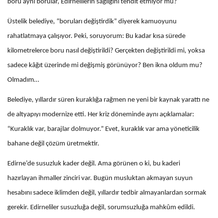
boru aynı borular, Edirnelilerin sağlığını tehdit etmiyor mu?
Üstelik belediye, “boruları değiştirdik” diyerek kamuoyunu
rahatlatmaya çalışıyor. Peki, soruyorum: Bu kadar kısa sürede
kilometrelerce boru nasıl değiştirildi? Gerçekten değiştirildi mi, yoksa
sadece kâğıt üzerinde mi değişmiş görünüyor? Ben ikna oldum mu?
Olmadım…
Belediye, yıllardır süren kuraklığa rağmen ne yeni bir kaynak yarattı ne
de altyapıyı modernize etti. Her kriz döneminde aynı açıklamalar:
“Kuraklık var, barajlar dolmuyor.” Evet, kuraklık var ama yöneticilik
bahane değil çözüm üretmektir.
Edirne’de susuzluk kader değil. Ama görünen o ki, bu kaderi
hazırlayan ihmaller zinciri var. Bugün musluktan akmayan suyun
hesabını sadece iklimden değil, yıllardır tedbir almayanlardan sormak
gerekir. Edirneliler susuzluğa değil, sorumsuzluğa mahkûm edildi.