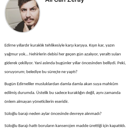
Edirne yıllardır kuraklık tehlikesiyle karşı karşıya. Kışın kar, yazın
yağmur yok… Nehirlerin debisi her geçen gün azalıyor, yeraltı suları
giderek çekiliyor. Yani aslında bugünler yıllar öncesinden belliydi. Peki,
soruyorum; belediye bu süreçte ne yaptı?
Bugün Edirneliler musluklardan damla damla akan suya mahkûm
edilmiş durumda. Üstelik bu sadece kuraklığın değil, aynı zamanda
önlem almayan yöneticilerin eseridir.
Süloğlu barajı neden aylar öncesinde devreye alınmadı?
Süloğlu Barajı hattı boruların kanserojen madde ürettiği için kapatıldı.