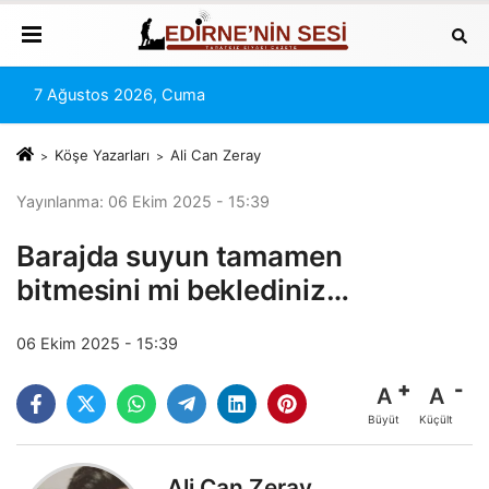
7 Ağustos 2026, Cuma
Köşe Yazarları
Ali Can Zeray
Yayınlanma: 06 Ekim 2025 - 15:39
Barajda suyun tamamen
bitmesini mi beklediniz…
06 Ekim 2025 - 15:39
A
A
Büyüt
Küçült
Ali Can Zeray