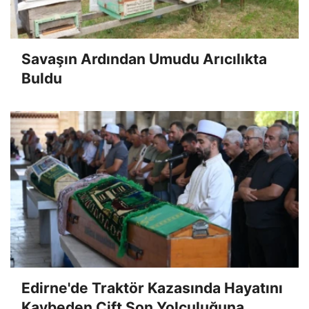
Savaşın Ardından Umudu Arıcılıkta
Buldu
Edirne'de Traktör Kazasında Hayatını
Kaybeden Çift Son Yolculuğuna...