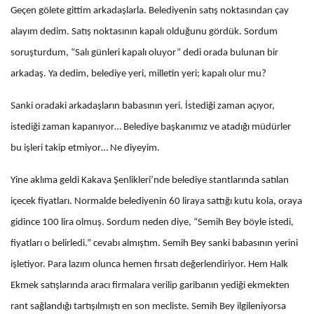
Geçen gölete gittim arkadaşlarla. Belediyenin satış noktasından çay
alayım dedim. Satış noktasının kapalı olduğunu gördük. Sordum
soruşturdum, “Salı günleri kapalı oluyor” dedi orada bulunan bir
arkadaş. Ya dedim, belediye yeri, milletin yeri; kapalı olur mu?
Sanki oradaki arkadaşların babasının yeri. İstediği zaman açıyor,
istediği zaman kapanıyor… Belediye başkanımız ve atadığı müdürler
bu işleri takip etmiyor… Ne diyeyim.
Yine aklıma geldi Kakava Şenlikleri’nde belediye stantlarında satılan
içecek fiyatları. Normalde belediyenin 60 liraya sattığı kutu kola, oraya
gidince 100 lira olmuş. Sordum neden diye, “Semih Bey böyle istedi,
fiyatları o belirledi.” cevabı almıştım. Semih Bey sanki babasının yerini
işletiyor. Para lazım olunca hemen fırsatı değerlendiriyor. Hem Halk
Ekmek satışlarında aracı firmalara verilip garibanın yediği ekmekten
rant sağlandığı tartışılmıştı en son mecliste. Semih Bey ilgileniyorsa