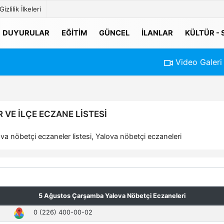
Gizlilik İlkeleri
DUYURULAR
EĞITIM
GÜNCEL
İLANLAR
KÜLTÜR -
Video Galeri
VE İLÇE ECZANE LISTESI
a nöbetçi eczaneler listesi, Yalova nöbetçi eczaneleri