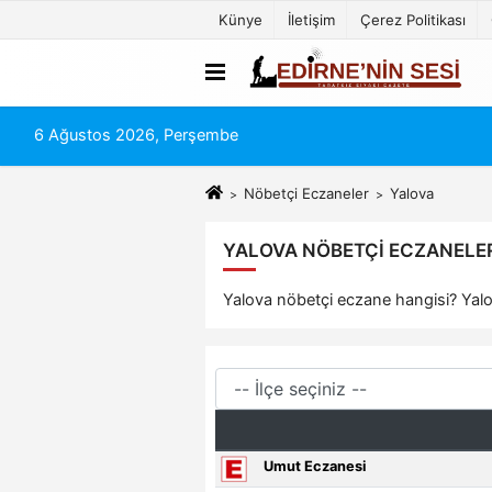
Künye
İletişim
Çerez Politikası
6 Ağustos 2026, Perşembe
Nöbetçi Eczaneler
Yalova
YALOVA NÖBETÇI ECZANELER 
Yalova nöbetçi eczane hangisi? Yalov