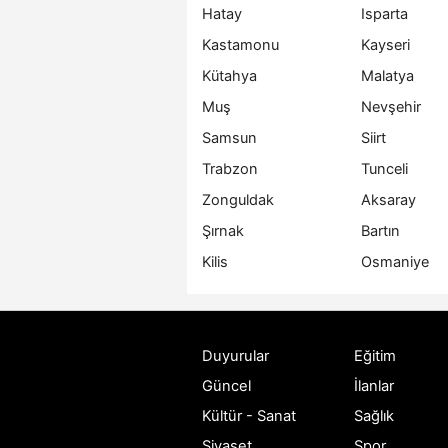
Hatay
Isparta
Kastamonu
Kayseri
Kütahya
Malatya
Muş
Nevşehir
Samsun
Siirt
Trabzon
Tunceli
Zonguldak
Aksaray
Şırnak
Bartın
Kilis
Osmaniye
Duyurular
Eğitim
Güncel
İlanlar
Kültür - Sanat
Sağlık
Siyaset
Spor