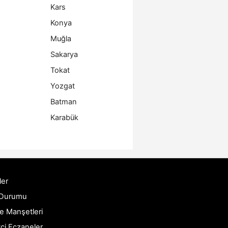
Kars
Konya
Muğla
Sakarya
Tokat
Yozgat
Batman
Karabük
ler
 Durumu
e Manşetleri
ci Eczaneler