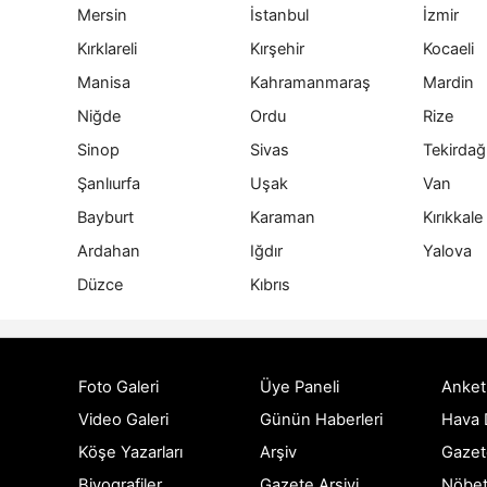
Mersin
İstanbul
İzmir
Kırklareli
Kırşehir
Kocaeli
Manisa
Kahramanmaraş
Mardin
Niğde
Ordu
Rize
Sinop
Sivas
Tekirdağ
Şanlıurfa
Uşak
Van
Bayburt
Karaman
Kırıkkale
Ardahan
Iğdır
Yalova
Düzce
Kıbrıs
Foto Galeri
Üye Paneli
Anket
Video Galeri
Günün Haberleri
Hava
Köşe Yazarları
Arşiv
Gazet
Biyografiler
Gazete Arşivi
Nöbet