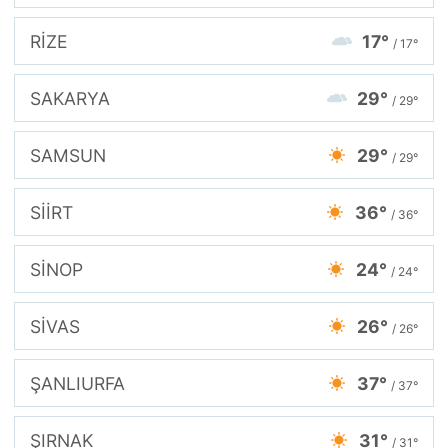
RİZE
17°
/ 17°
SAKARYA
29°
/ 29°
SAMSUN
29°
/ 29°
SİİRT
36°
/ 36°
SİNOP
24°
/ 24°
SİVAS
26°
/ 26°
ŞANLIURFA
37°
/ 37°
ŞIRNAK
31°
/ 31°