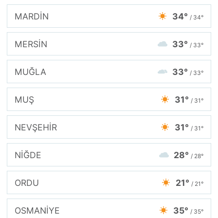
MARDİN
34°
/ 34°
MERSİN
33°
/ 33°
MUĞLA
33°
/ 33°
MUŞ
31°
/ 31°
NEVŞEHİR
31°
/ 31°
NİĞDE
28°
/ 28°
ORDU
21°
/ 21°
OSMANİYE
35°
/ 35°