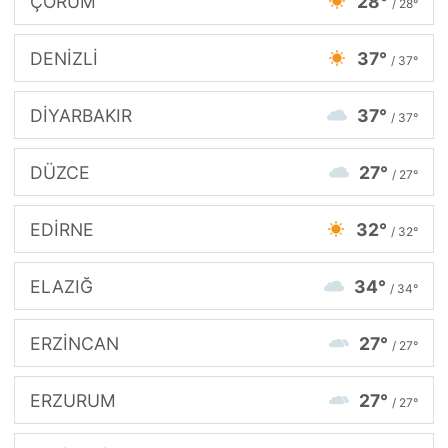
ÇORUM
28°
/ 28°
DENİZLİ
37°
/ 37°
DİYARBAKIR
37°
/ 37°
DÜZCE
27°
/ 27°
EDİRNE
32°
/ 32°
ELAZIĞ
34°
/ 34°
ERZİNCAN
27°
/ 27°
ERZURUM
27°
/ 27°