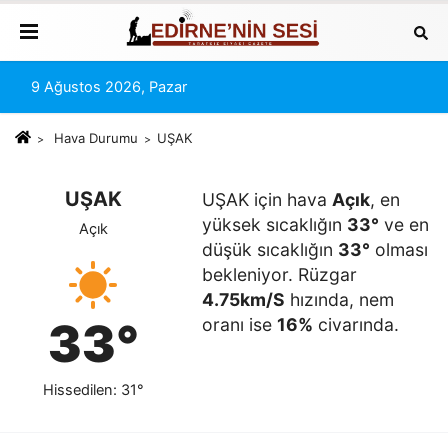
9 Ağustos 2026, Pazar
Hava Durumu
UŞAK
UŞAK
UŞAK için hava
Açık
, en
yüksek sıcaklığın
33°
ve en
Açık
düşük sıcaklığın
33°
olması
bekleniyor. Rüzgar
4.75km/S
hızında, nem
33°
oranı ise
16%
civarında.
Hissedilen: 31°