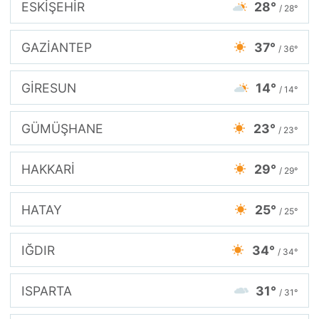
ESKİŞEHİR
28°
/ 28°
GAZİANTEP
37°
/ 36°
GİRESUN
14°
/ 14°
GÜMÜŞHANE
23°
/ 23°
HAKKARİ
29°
/ 29°
HATAY
25°
/ 25°
IĞDIR
34°
/ 34°
ISPARTA
31°
/ 31°