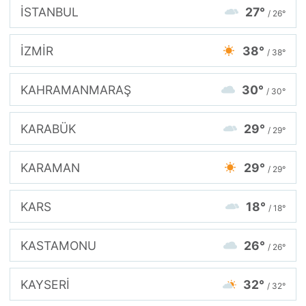
İSTANBUL
27°
/ 26°
İZMİR
38°
/ 38°
KAHRAMANMARAŞ
30°
/ 30°
KARABÜK
29°
/ 29°
KARAMAN
29°
/ 29°
KARS
18°
/ 18°
KASTAMONU
26°
/ 26°
KAYSERİ
32°
/ 32°