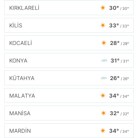
KIRKLARELİ
30°
/ 30°
KİLİS
33°
/ 33°
KOCAELİ
28°
/ 28°
KONYA
31°
/ 31°
KÜTAHYA
26°
/ 26°
MALATYA
34°
/ 34°
MANİSA
32°
/ 32°
MARDİN
34°
/ 34°