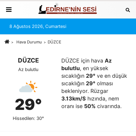
8 Ağustos 2026, Cumartesi
Hava Durumu
DÜZCE
DÜZCE
DÜZCE için hava
Az
bulutlu
, en yüksek
Az bulutlu
sıcaklığın
29°
ve en düşük
sıcaklığın
29°
olması
bekleniyor. Rüzgar
29°
3.13km/S
hızında, nem
oranı ise
50%
civarında.
Hissedilen: 30°