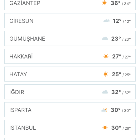
GAZİANTEP
36°
/ 34°
GİRESUN
12°
/ 12°
GÜMÜŞHANE
23°
/ 23°
HAKKARİ
27°
/ 27°
HATAY
25°
/ 25°
IĞDIR
32°
/ 32°
ISPARTA
30°
/ 30°
İSTANBUL
30°
/ 29°