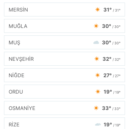
MERSİN
31°
/ 31°
MUĞLA
30°
/ 30°
MUŞ
30°
/ 30°
NEVŞEHİR
32°
/ 32°
NİĞDE
27°
/ 27°
ORDU
19°
/ 19°
OSMANİYE
33°
/ 33°
RİZE
19°
/ 19°