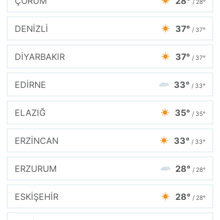
ÇORUM
28°
/ 28°
DENİZLİ
37°
/ 37°
DİYARBAKIR
37°
/ 37°
EDİRNE
33°
/ 33°
ELAZIĞ
35°
/ 35°
ERZİNCAN
33°
/ 33°
ERZURUM
28°
/ 28°
ESKİŞEHİR
28°
/ 28°