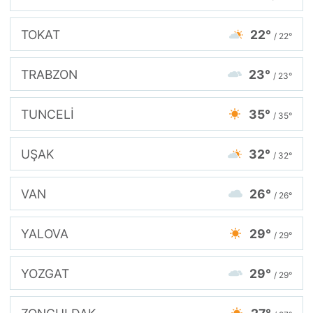
TOKAT
22°
/ 22°
TRABZON
23°
/ 23°
TUNCELİ
35°
/ 35°
UŞAK
32°
/ 32°
VAN
26°
/ 26°
YALOVA
29°
/ 29°
YOZGAT
29°
/ 29°