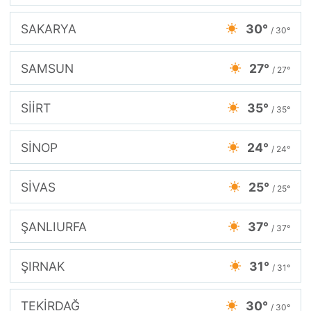
SAKARYA
30°
/ 30°
SAMSUN
27°
/ 27°
SİİRT
35°
/ 35°
SİNOP
24°
/ 24°
SİVAS
25°
/ 25°
ŞANLIURFA
37°
/ 37°
ŞIRNAK
31°
/ 31°
TEKİRDAĞ
30°
/ 30°