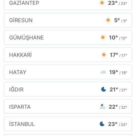
GAZİANTEP
23°
/ 23°
GİRESUN
5°
/ 5°
GÜMÜŞHANE
10°
/ 10°
HAKKARİ
17°
/ 17°
HATAY
19°
/ 19°
IĞDIR
21°
/ 21°
ISPARTA
22°
/ 22°
İSTANBUL
23°
/ 23°