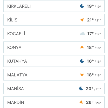
KIRKLARELİ
19°
/ 19°
KİLİS
21°
/ 21°
KOCAELİ
17°
/ 17°
KONYA
18°
/ 18°
KÜTAHYA
16°
/ 16°
MALATYA
18°
/ 18°
MANİSA
20°
/ 20°
MARDİN
26°
/ 26°