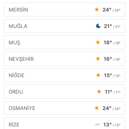
MERSİN
24°
/ 24°
MUĞLA
21°
/ 21°
MUŞ
18°
/ 18°
NEVŞEHİR
16°
/ 16°
NİĞDE
15°
/ 15°
ORDU
11°
/ 11°
OSMANİYE
24°
/ 24°
RİZE
13°
/ 13°