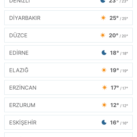
DENİZLİ
23°
/ 23°
DİYARBAKIR
25°
/ 25°
DÜZCE
20°
/ 20°
EDİRNE
18°
/ 18°
ELAZIĞ
19°
/ 19°
ERZİNCAN
17°
/ 17°
ERZURUM
12°
/ 12°
ESKİŞEHİR
16°
/ 16°