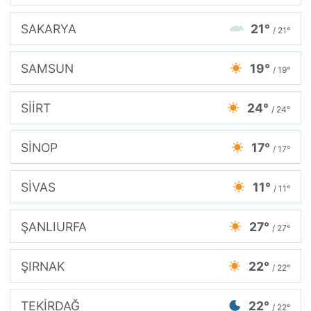
SAKARYA
21°
/ 21°
SAMSUN
19°
/ 19°
SİİRT
24°
/ 24°
SİNOP
17°
/ 17°
SİVAS
11°
/ 11°
ŞANLIURFA
27°
/ 27°
ŞIRNAK
22°
/ 22°
TEKİRDAĞ
22°
/ 22°