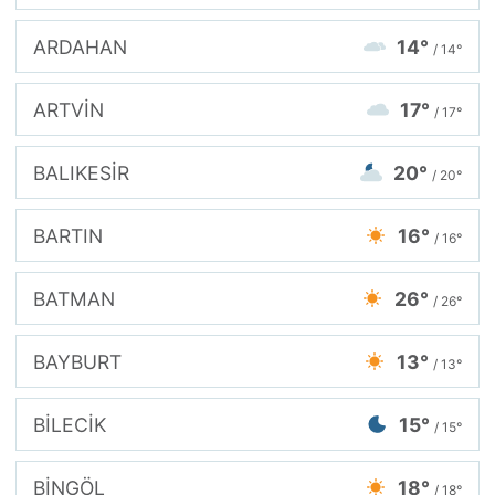
ARDAHAN
14°
/ 14°
ARTVİN
17°
/ 17°
BALIKESİR
20°
/ 20°
BARTIN
16°
/ 16°
BATMAN
26°
/ 26°
BAYBURT
13°
/ 13°
BİLECİK
15°
/ 15°
BİNGÖL
18°
/ 18°