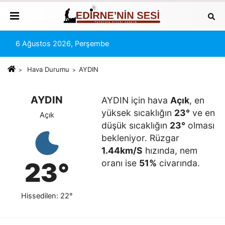
6 Ağustos 2026, Perşembe
Hava Durumu
AYDIN
AYDIN
AYDIN için hava
Açık
, en
yüksek sıcaklığın
23°
ve en
Açık
düşük sıcaklığın
23°
olması
bekleniyor. Rüzgar
1.44km/S
hızında, nem
23°
oranı ise
51%
civarında.
Hissedilen: 22°