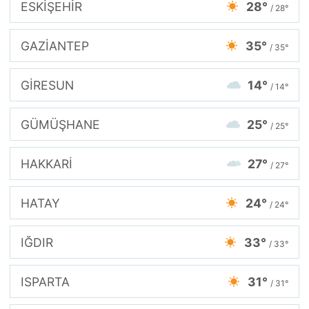
ESKİŞEHİR
28°
/ 28°
GAZİANTEP
35°
/ 35°
GİRESUN
14°
/ 14°
GÜMÜŞHANE
25°
/ 25°
HAKKARİ
27°
/ 27°
HATAY
24°
/ 24°
IĞDIR
33°
/ 33°
ISPARTA
31°
/ 31°