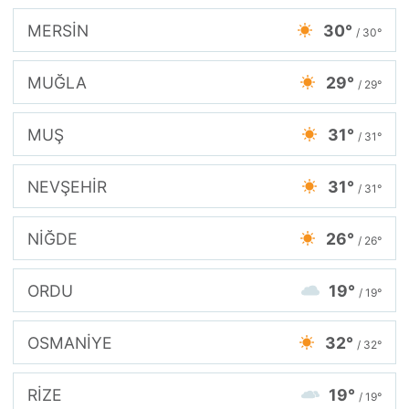
MERSİN
30°
/ 30°
MUĞLA
29°
/ 29°
MUŞ
31°
/ 31°
NEVŞEHİR
31°
/ 31°
NİĞDE
26°
/ 26°
ORDU
19°
/ 19°
OSMANİYE
32°
/ 32°
RİZE
19°
/ 19°