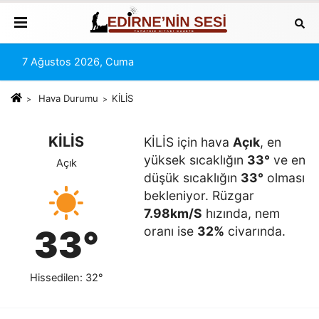
7 Ağustos 2026, Cuma
Hava Durumu
KİLİS
KİLİS
KİLİS için hava
Açık
, en
yüksek sıcaklığın
33°
ve en
Açık
düşük sıcaklığın
33°
olması
bekleniyor. Rüzgar
7.98km/S
hızında, nem
33°
oranı ise
32%
civarında.
Hissedilen: 32°