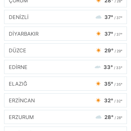
ÇORUM
28°
/ 28°
DENİZLİ
37°
/ 37°
DİYARBAKIR
37°
/ 37°
DÜZCE
29°
/ 29°
EDİRNE
33°
/ 33°
ELAZIĞ
35°
/ 35°
ERZİNCAN
32°
/ 32°
ERZURUM
28°
/ 28°