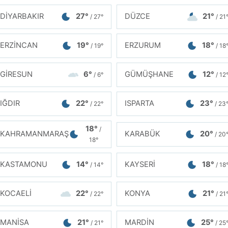
DİYARBAKIR
27°
DÜZCE
21°
/ 27°
/ 21
ERZİNCAN
19°
ERZURUM
18°
/ 19°
/ 18
GİRESUN
6°
GÜMÜŞHANE
12°
/ 6°
/ 12
IĞDIR
22°
ISPARTA
23°
/ 22°
/ 23
18°
/
KAHRAMANMARAŞ
KARABÜK
20°
/ 20
18°
KASTAMONU
14°
KAYSERİ
18°
/ 14°
/ 18
KOCAELİ
22°
KONYA
21°
/ 22°
/ 21
MANİSA
21°
MARDİN
25°
/ 21°
/ 25