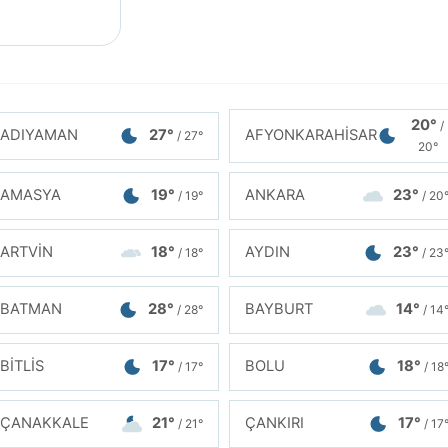
20°
/
ADIYAMAN
27°
AFYONKARAHİSAR
/ 27°
20°
AMASYA
19°
ANKARA
23°
/ 19°
/ 20
ARTVİN
18°
AYDIN
23°
/ 18°
/ 23
BATMAN
28°
BAYBURT
14°
/ 28°
/ 14
BİTLİS
17°
BOLU
18°
/ 17°
/ 18
ÇANAKKALE
21°
ÇANKIRI
17°
/ 21°
/ 17