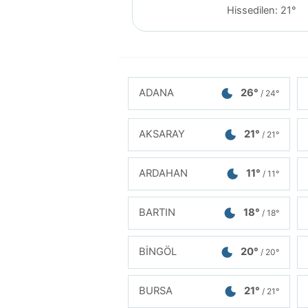
Hissedilen: 21°
ADANA
26°
/ 24°
AKSARAY
21°
/ 21°
ARDAHAN
11°
/ 11°
BARTIN
18°
/ 18°
BİNGÖL
20°
/ 20°
BURSA
21°
/ 21°