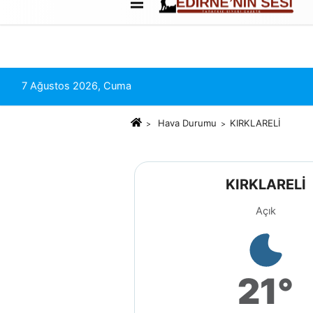
Künye
İletişim
Çerez Politikası
7 Ağustos 2026, Cuma
Hava Durumu
KIRKLARELİ
KIRKLARELİ
Açık
21°