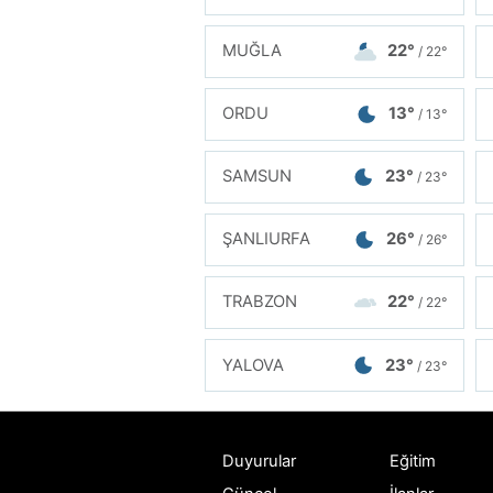
MUĞLA
22°
/ 22°
ORDU
13°
/ 13°
SAMSUN
23°
/ 23°
ŞANLIURFA
26°
/ 26°
TRABZON
22°
/ 22°
YALOVA
23°
/ 23°
Duyurular
Eğitim