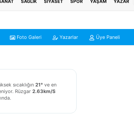
 SANAT
SAĞLIK
SIYASET
SPOR
YAŞAM
YAZAR
Foto Galeri
Yazarlar
Üye Paneli
üksek sıcaklığın
21°
ve en
eniyor. Rüzgar
2.63km/S
ında.