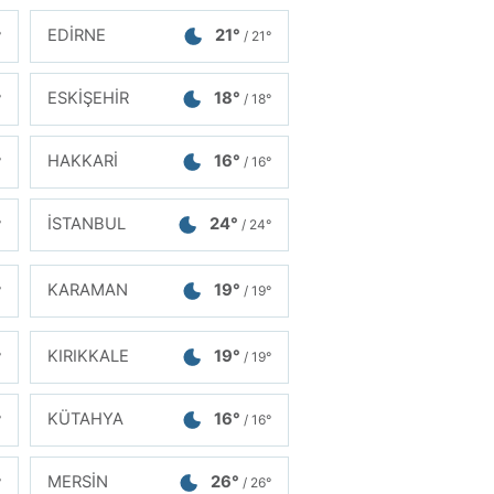
EDİRNE
21°
°
/ 21°
ESKİŞEHİR
18°
°
/ 18°
HAKKARİ
16°
°
/ 16°
İSTANBUL
24°
°
/ 24°
KARAMAN
19°
°
/ 19°
KIRIKKALE
19°
°
/ 19°
KÜTAHYA
16°
°
/ 16°
MERSİN
26°
°
/ 26°