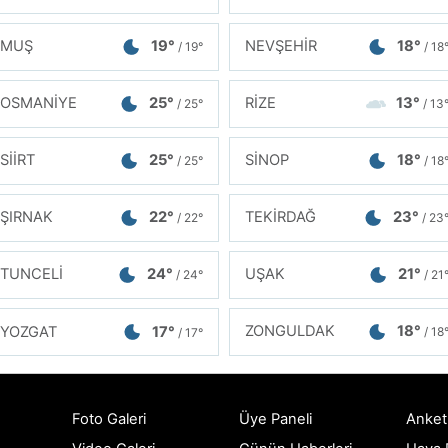
MUŞ
19°
NEVŞEHİR
18°
/ 19°
/ 18
OSMANİYE
25°
RİZE
13°
/ 25°
/ 13
SİİRT
25°
SİNOP
18°
/ 25°
/ 18
ŞIRNAK
22°
TEKİRDAĞ
23°
/ 22°
/ 23
TUNCELİ
24°
UŞAK
21°
/ 24°
/ 21
ZONGULDAK
18°
YOZGAT
17°
/ 18
/ 17°
Foto Galeri
Üye Paneli
Anket