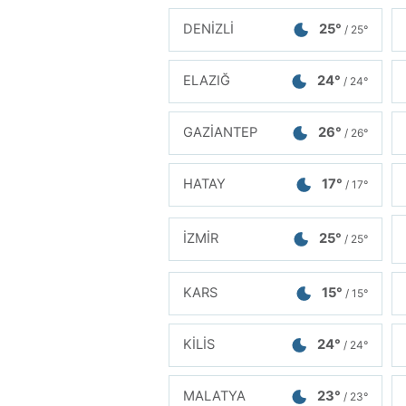
DENİZLİ
25°
/ 25°
ELAZIĞ
24°
/ 24°
GAZİANTEP
26°
/ 26°
HATAY
17°
/ 17°
İZMİR
25°
/ 25°
KARS
15°
/ 15°
KİLİS
24°
/ 24°
MALATYA
23°
/ 23°