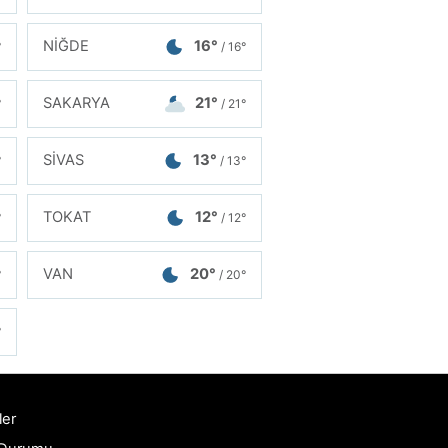
NİĞDE
16°
°
/ 16°
SAKARYA
21°
°
/ 21°
SİVAS
13°
°
/ 13°
TOKAT
12°
°
/ 12°
VAN
20°
°
/ 20°
°
ler