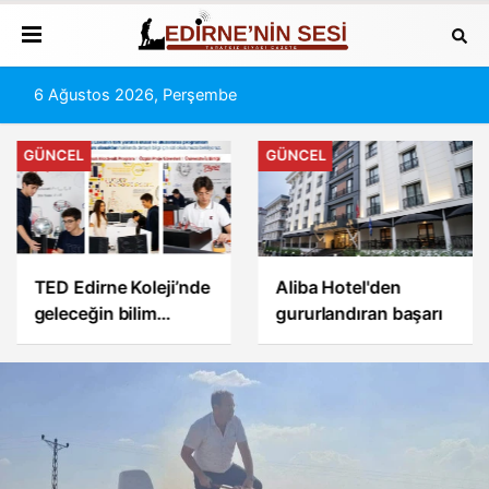
6 Ağustos 2026, Perşembe
GÜNCEL
GÜNCEL
TED Edirne Koleji’nde
Aliba Hotel'den
geleceğin bilim
gururlandıran başarı
insanları yetişiyor