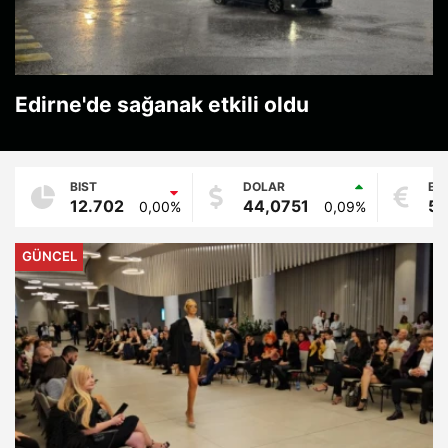
Edirne'de sağanak etkili oldu
BIST
DOLAR
EU
12.702
44,0751
51
0,00%
0,09%
GÜNCEL