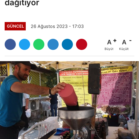
dağıtıyor
26 Ağustos 2023 - 17:03
GÜNCEL
A
A
Büyüt
Küçült