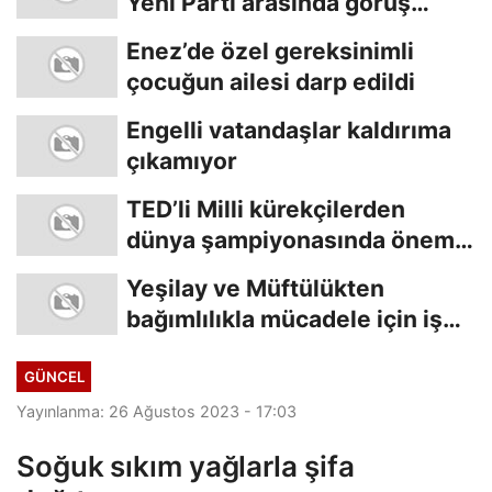
Yeni Parti arasında görüş
ayrılığı
Enez’de özel gereksinimli
çocuğun ailesi darp edildi
Engelli vatandaşlar kaldırıma
çıkamıyor
TED’li Milli kürekçilerden
dünya şampiyonasında önemli
başarı
Yeşilay ve Müftülükten
bağımlılıkla mücadele için iş
birliği
GÜNCEL
Yayınlanma: 26 Ağustos 2023 - 17:03
Soğuk sıkım yağlarla şifa