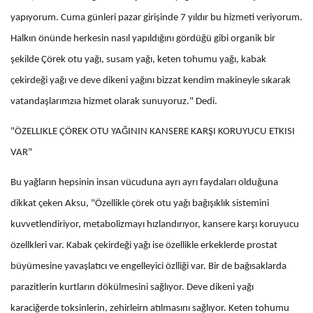
yapıyorum. Cuma günleri pazar girişinde 7 yıldır bu hizmeti veriyorum.
Halkın önünde herkesin nasıl yapıldığını gördüğü gibi organik bir
şekilde Çörek otu yağı, susam yağı, keten tohumu yağı, kabak
çekirdeği yağı ve deve dikeni yağını bizzat kendim makineyle sıkarak
vatandaşlarımzıa hizmet olarak sunuyoruz." Dedi.
"ÖZELLIKLE ÇÖREK OTU YAĞININ KANSERE KARŞI KORUYUCU ETKISI
VAR"
Bu yağların hepsinin insan vücuduna ayrı ayrı faydaları olduğuna
dikkat çeken Aksu, "Özellikle çörek otu yağı bağışıklık sistemini
kuvvetlendiriyor, metabolizmayı hızlandırıyor, kansere karşı koruyucu
özellkleri var. Kabak çekirdeği yağı ise özellikle erkeklerde prostat
büyümesine yavaşlatıcı ve engelleyici özlliği var. Bir de bağısaklarda
parazitlerin kurtların dökülmesini sağlıyor. Deve dikeni yağı
karaciğerde toksinlerin, zehirleirn atılmasını sağlıyor. Keten tohumu