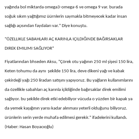
yağında bol miktarda omega3-omega-6 ve omega 9 var. burada
soğuk sıkım yağtığımız üürnlerin saymakla bitmeyecek kadar insan
sağlığı açısından faydaları var." Diye konuştu.
"ÖZELLIKLE SABAHLARI AÇ KARINLA IÇILDIĞINDE BAĞIRSAKLAR
DIREK EMILIMI SAĞLIYOR"
Fiyatlarından bhseden Aksu, "Çörek otu yağının 250 ml şişesi 150 lira,
Keten tohumu da aynı şekilde 150 lira, deve dikeni yağı ve kabak
çekirdeği yağı 250 liradan satışını yapıyoruz. Bu yağların kullanımlarını
da özellikle sabahları aç karınla içildiğinde bağırsaklar direk emilimi
sağlıyor. bu şekilde direk etki edebiliyor vücuda o yüzden bir kapak ya
da yemek kaşığının yarısı kadar alınması yeterli olduğunu biliyoruz.
ürünlerin serin yerde muhafa edilmesi gerekir." ifadelerini kullandı.
(Haber: Hasan Boyacıoğlu)