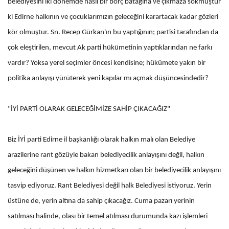
belediyesini iki dönemde nasıl bir borç batağına ve çıkmaza sokmuştur
ki Edirne halkının ve çocuklarımızın geleceğini karartacak kadar gözleri
kör olmuştur. Sn. Recep Gürkan'ın bu yaptığının; partisi tarafından da
çok eleştirilen, mevcut Ak parti hükümetinin yaptıklarından ne farkı
vardır? Yoksa yerel seçimler öncesi kendisine; hükümete yakın bir
politika anlayışı yürüterek yeni kapılar mı açmak düşüncesindedir?
"İYİ PARTİ OLARAK GELECEĞİMİZE SAHİP ÇIKACAĞIZ"
Biz İYİ parti Edirne il başkanlığı olarak halkın malı olan Belediye
arazilerine rant gözüyle bakan belediyecilik anlayışını değil, halkın
geleceğini düşünen ve halkın hizmetkarı olan bir belediyecilik anlayışını
tasvip ediyoruz. Rant Belediyesi değil halk Belediyesi istiyoruz. Yerin
üstüne de, yerin altına da sahip çıkacağız. Cuma pazarı yerinin
satılması halinde, olası bir temel atılması durumunda kazı işlemleri