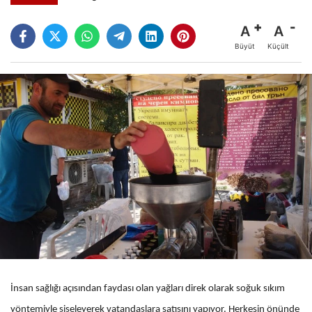
A
A
Büyüt
Küçült
İnsan sağlığı açısından faydası olan yağları direk olarak soğuk sıkım
yöntemiyle şişeleyerek vatandaşlara satışını yapıyor. Herkesin önünde