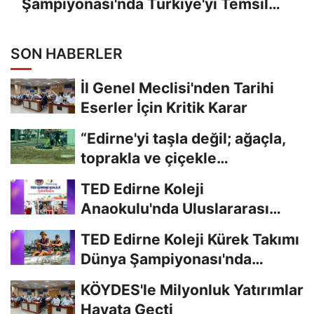
Şampiyonası'nda Türkiye'yi Temsil
Edecek
SON HABERLER
İl Genel Meclisi'nden Tarihi
Eserler İçin Kritik Karar
“Edirne'yi taşla değil; ağaçla,
toprakla ve çiçekle
güzelleştirelim."...
TED Edirne Koleji
Anaokulu'nda Uluslararası
Eğitim
TED Edirne Koleji Kürek Takımı
Dünya Şampiyonası'nda
Türkiye'yi...
KÖYDES'le Milyonluk Yatırımlar
Hayata Geçti