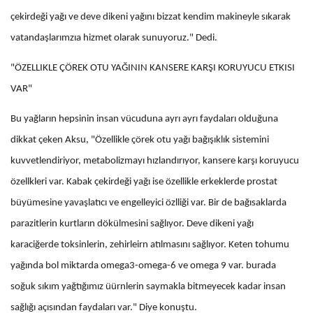
çekirdeği yağı ve deve dikeni yağını bizzat kendim makineyle sıkarak
vatandaşlarımzıa hizmet olarak sunuyoruz." Dedi.
"ÖZELLIKLE ÇÖREK OTU YAĞININ KANSERE KARŞI KORUYUCU ETKISI
VAR"
Bu yağların hepsinin insan vücuduna ayrı ayrı faydaları olduğuna
dikkat çeken Aksu, "Özellikle çörek otu yağı bağışıklık sistemini
kuvvetlendiriyor, metabolizmayı hızlandırıyor, kansere karşı koruyucu
özellkleri var. Kabak çekirdeği yağı ise özellikle erkeklerde prostat
büyümesine yavaşlatıcı ve engelleyici özlliği var. Bir de bağısaklarda
parazitlerin kurtların dökülmesini sağlıyor. Deve dikeni yağı
karaciğerde toksinlerin, zehirleirn atılmasını sağlıyor. Keten tohumu
yağında bol miktarda omega3-omega-6 ve omega 9 var. burada
soğuk sıkım yağtığımız üürnlerin saymakla bitmeyecek kadar insan
sağlığı açısından faydaları var." Diye konuştu.