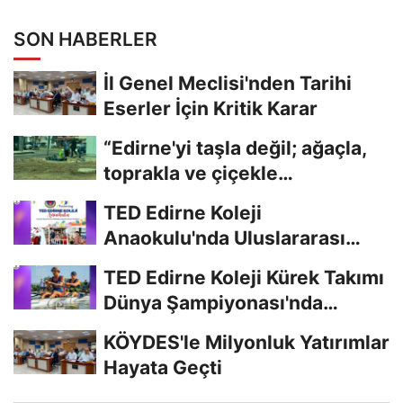
Edecek
SON HABERLER
İl Genel Meclisi'nden Tarihi
Eserler İçin Kritik Karar
“Edirne'yi taşla değil; ağaçla,
toprakla ve çiçekle
güzelleştirelim."...
TED Edirne Koleji
Anaokulu'nda Uluslararası
Eğitim
TED Edirne Koleji Kürek Takımı
Dünya Şampiyonası'nda
Türkiye'yi...
KÖYDES'le Milyonluk Yatırımlar
Hayata Geçti