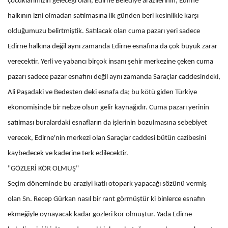
çocuklarımızın geleceği olan, Edirne Belediye arazilerinin; Edirne
halkının izni olmadan satılmasına ilk günden beri kesinlikle karşı
olduğumuzu belirtmiştik. Satılacak olan cuma pazarı yeri sadece
Edirne halkına değil aynı zamanda Edirne esnafına da çok büyük zarar
verecektir. Yerli ve yabancı birçok insanı şehir merkezine çeken cuma
pazarı sadece pazar esnafını değil aynı zamanda Saraçlar caddesindeki,
Ali Paşadaki ve Bedesten deki esnafa da; bu kötü giden Türkiye
ekonomisinde bir nebze olsun gelir kaynağıdır. Cuma pazarı yerinin
satılması buralardaki esnafların da işlerinin bozulmasına sebebiyet
verecek, Edirne'nin merkezi olan Saraçlar caddesi bütün cazibesini
kaybedecek ve kaderine terk edilecektir.
"GÖZLERİ KÖR OLMUŞ"
Seçim döneminde bu araziyi katlı otopark yapacağı sözünü vermiş
olan Sn. Recep Gürkan nasıl bir rant görmüştür ki binlerce esnafın
ekmeğiyle oynayacak kadar gözleri kör olmuştur. Yada Edirne