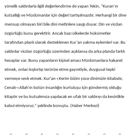
yönelik saldırılarla ilgili değerlendirme de yapan Tekin, “Kuran’ın
kutsallığı ve Müslümanlar için değeri tartışılmazdır. Herhangi bir dine
mensup olmayan biri bile dini metinlere saygı duyar. Din ve vicdan
özgürlüğü bunu gerektirir. Ancak bazı ülkelerde hükümetler
tarafından planlı olarak desteklenen Kur’an yakma eylemleri var. Bu
saldırılar vicdan özgürlüğü üzerinden açıklansa da arka planda farklı
hesaplar var. Bunu yapanların kişisel amacı Müslümanlara hakaret
etmek, onları kışkırtıp terörize etme gayretiyle, duygusal tepki
vermeye sevk etmek. Kur'an-ı Kerim bizim yüce dinimizin kitabıdır,
Cenab-ı Allah'ın bütün insanlığın kurtuluşu için göndermiş olduğu
kitaptır ve bu kutsalımıza yapılacak en ufak bir saldırıyı da kesinlikle
kabul etmiyoruz.” şeklinde konuştu. (Haber Merkezi)