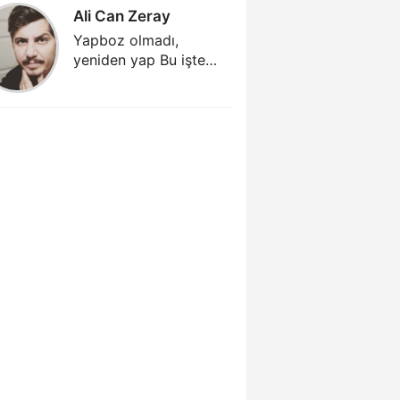
Ali Can Zeray
Ali Can
Yapboz olmadı,
Yapboz 
yeniden yap Bu işte
yeniden 
kamu zararı yok mu
kamu za