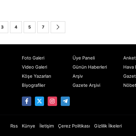
3
4
5
7
Foto Galeri
Üye Paneli
Anket
Video Galeri
Günün Haberleri
Hava
Köşe Yazarları
Arşiv
Gazet
Biyografiler
Gazete Arşivi
Nöbet
Rss
Künye
İletişim
Çerez Politikası
Gizlilik İlkeleri