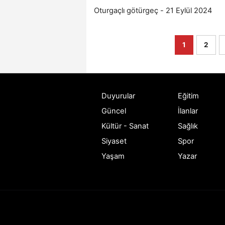
Oturgaçlı götürgeç - 21 Eylül 2024
1
2
Duyurular
Eğitim
Güncel
İlanlar
Kültür - Sanat
Sağlık
Siyaset
Spor
Yaşam
Yazar