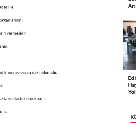
Arı
desi ile
organlarının,
izin vermesidir.
anın,
ilmesi ise organ nakli işlemidir.
Edi
Ha
ı?
Yol
akta ve desteklemektedir.
rulu,
K