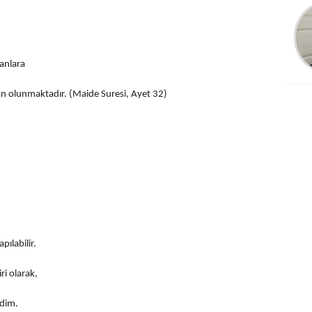
Ali Can Zeray
Yapboz olmadı,
yeniden yap Bu işte
kamu zararı yok mu
anlara
n olunmaktadır. (Maide Suresi, Ayet 32)
pılabilir.
ri olarak,
edim.