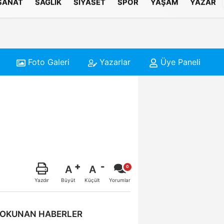
 SANAT
SAĞLIK
SIYASET
SPOR
YAŞAM
YAZAR
Foto Galeri
Yazarlar
Üye Paneli
A
A
Büyüt
Küçült
Yazdır
Yorumlar
 OKUNAN HABERLER