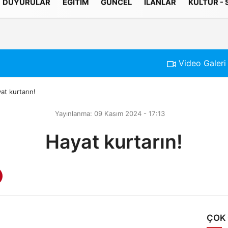
DUYURULAR
EĞITIM
GÜNCEL
İLANLAR
KÜLTÜR -
Gizlilik İlkeleri
Video Galeri
at kurtarın!
Yayınlanma: 09 Kasım 2024 - 17:13
Hayat kurtarın!
ÇOK