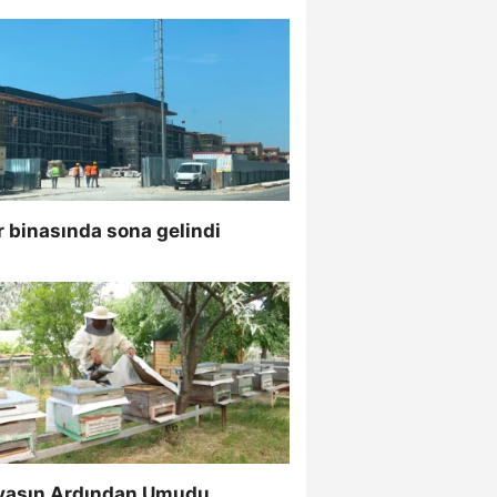
 binasında sona gelindi
vaşın Ardından Umudu