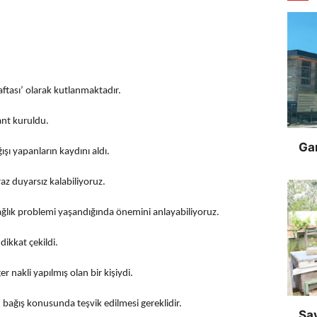
ftası’ olarak kutlanmaktadır.
ant kuruldu.
Gar
şı yapanların kaydını aldı.
az duyarsız kalabiliyoruz.
ağlık problemi yaşandığında önemini anlayabiliyoruz.
ikkat çekildi.
r nakli yapılmış olan bir kişiydi.
ın bağış konusunda teşvik edilmesi gereklidir.
Sa