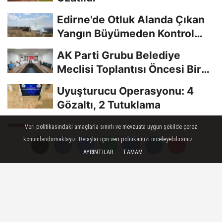
Edirne'de Otluk Alanda Çıkan
Yangın Büyümeden Kontrol
Altına Alındı
AK Parti Grubu Belediye
Meclisi Toplantısı Öncesi Bir
Araya Geldi
Uyuşturucu Operasyonu: 4
Gözaltı, 2 Tutuklama
Veri politikasındaki amaçlarla sınırlı ve mevzuata uygun şekilde çerez
GENEL
konumlandırmaktayız. Detaylar için veri politikamızı inceleyebilirsiniz.
Yayınlanma: 13 Şubat 2019 - 06:55
AYRINTILAR
TAMAM
"Abdurrehim Heyit inşallah
hayattadır"
Türk Ocakları Edirne Şube Başkanı Yakup