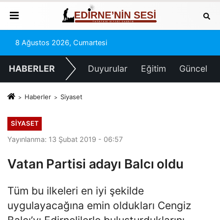
8 Ağustos 2026, Cumartesi
HABERLER
Duyurular
Eğitim
Güncel
Haberler
Siyaset
SIYASET
Yayınlanma: 13 Şubat 2019 - 06:57
Vatan Partisi adayı Balcı oldu
Tüm bu ilkeleri en iyi şekilde
uygulayacağına emin oldukları Cengiz
Balcı’yı Edirnelilerle buluşturduklarını