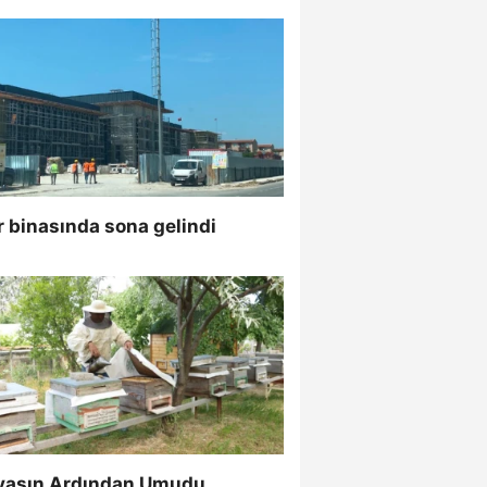
 binasında sona gelindi
vaşın Ardından Umudu