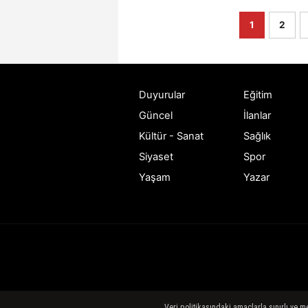
1
2
Duyurular
Eğitim
Güncel
İlanlar
Kültür - Sanat
Sağlık
Siyaset
Spor
Yaşam
Yazar
Veri politikasındaki amaçlarla sınırlı ve 