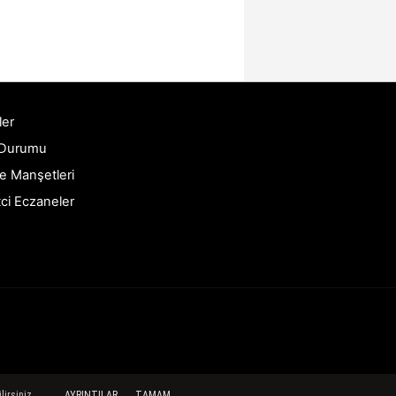
ler
 Durumu
e Manşetleri
ci Eczaneler
lirsiniz.
AYRINTILAR
TAMAM