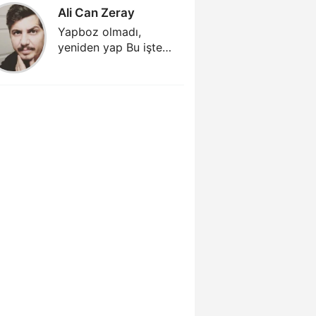
Ali Can Zeray
Ali Can
Yapboz olmadı,
Yapboz 
yeniden yap Bu işte
yeniden 
kamu zararı yok mu
kamu za