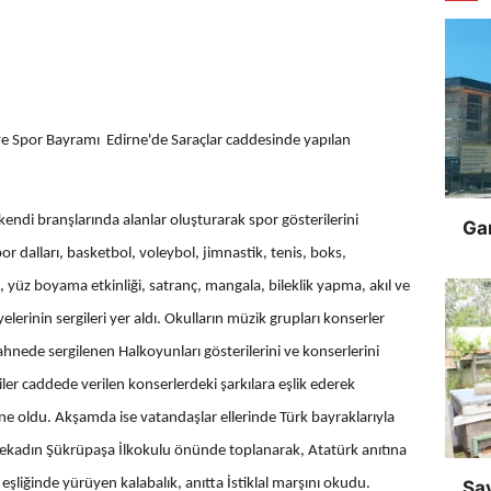
or Bayramı Edirne'de Saraçlar caddesinde yapılan
 branşlarında alanlar oluşturarak spor gösterilerini
Gar
or dalları, basketbol, voleybol, jimnastik, tenis, boks,
a, yüz boyama etkinliği, satranç, mangala, bileklik yapma, akıl ve
lerinin sergileri yer aldı. Okulların müzik grupları konserler
hnede sergilenen Halkoyunları gösterilerini ve konserlerini
liler caddede verilen konserlerdeki şarkılara eşlik ederek
ne oldu. Akşamda ise vatandaşlar ellerinde Türk bayraklarıyla
Ayşekadın Şükrüpaşa İlkokulu önünde toplanarak, Atatürk anıtına
şliğinde yürüyen kalabalık, anıtta İstiklal marşını okudu.
Sa