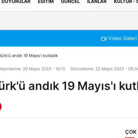
DUYURULAR
EĞITIM
GÜNCEL
İLANLAR
KÜLTÜR -
Gizlilik İlkeleri
Video Galeri
türk'ü andık 19 Mayıs'ı kutladık
Yayınlanma: 20 Mayıs 2023 - 18:12
Güncelleme: 22 Mayıs 2023 - 09:3
ürk'ü andık 19 Mayıs'ı kut
ÇOK