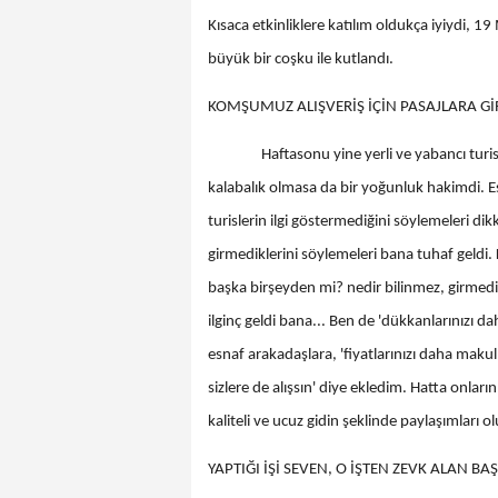
Kısaca etkinliklere katılım oldukça iyiydi,
büyük bir coşku ile kutlandı.
KOMŞUMUZ ALIŞVERİŞ İÇİN PASAJLARA Gİ
Haftasonu yine yerli ve yabancı turistler 
kalabalık olmasa da bir yoğunluk hakimdi. E
turislerin ilgi göstermediğini söylemeleri dik
girmediklerini söylemeleri bana tuhaf geldi.
başka birşeyden mi? nedir bilinmez, girmedi
ilginç geldi bana... Ben de 'dükkanlarınızı da
esnaf arakadaşlara, 'fiyatlarınızı daha mak
sizlere de alışsın' diye ekledim. Hatta onlar
kaliteli ve ucuz gidin şeklinde paylaşımları o
YAPTIĞI İŞİ SEVEN, O İŞTEN ZEVK ALAN BA