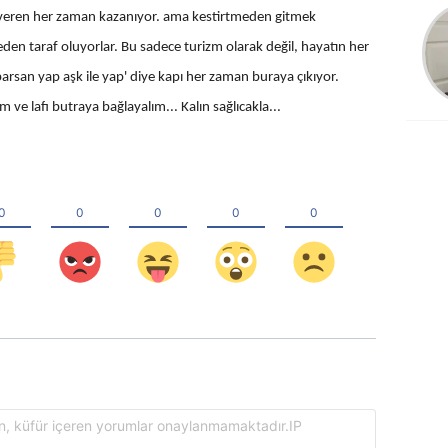
Ali Can Zeray
eren her zaman kazanıyor. ama kestirtmeden gitmek
Yapboz olmadı,
eden taraf oluyorlar. Bu sadece turizm olarak değil, hayatın her
yeniden yap Bu işte
parsan yap aşk ile yap' diye kapı her zaman buraya çıkıyor.
kamu zararı yok mu
im ve lafı butraya bağlayalım... Kalın sağlıcakla...