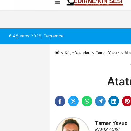
Künye
İletişim
Çerez Politikası
6 Ağustos 2026, Perşembe
Köşe Yazarları
Tamer Yavuz
Ata
Atat
Tamer Yavuz
BAKIŞ AÇISI