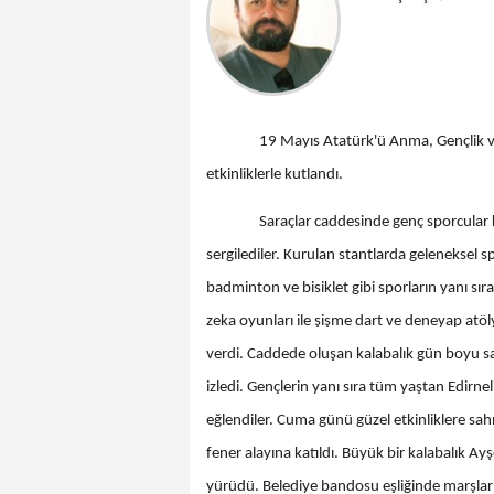
19 Mayıs Atatürk'ü Anma, Gençlik ve Sp
etkinliklerle kutlandı.
Saraçlar caddesinde genç sporcular kendi
sergilediler. Kurulan stantlarda geleneksel sp
badminton ve bisiklet gibi sporların yanı sır
zeka oyunları ile şişme dart ve deneyap atölye
verdi. Caddede oluşan kalabalık gün boyu sa
izledi. Gençlerin yanı sıra tüm yaştan Edirne
eğlendiler. Cuma günü güzel etkinliklere sah
fener alayına katıldı. Büyük bir kalabalık 
yürüdü. Belediye bandosu eşliğinde marşlar e