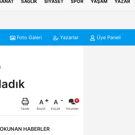
 SANAT
SAĞLIK
SIYASET
SPOR
YAŞAM
YAZAR
Foto Galeri
Yazarlar
Üye Paneli
4
ladık
A
A
Büyüt
Küçült
Yazdır
Yorumlar
 OKUNAN HABERLER