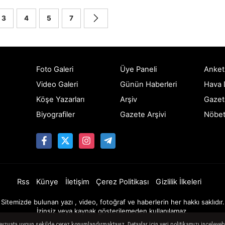
3
4
5
7
Foto Galeri
Üye Paneli
Anket
Video Galeri
Günün Haberleri
Hava
Köşe Yazarları
Arşiv
Gazet
Biyografiler
Gazete Arşivi
Nöbet
Rss
Künye
İletişim
Çerez Politikası
Gizlilik İlkeleri
Sitemizde bulunan yazı , video, fotoğraf ve haberlerin her hakkı saklıdır.
İzinsiz veya kaynak gösterilemeden kullanılamaz.
mevzuata uygun şekilde çerez konumlandırmaktayız. Detaylar için veri politikamızı inceleyebi