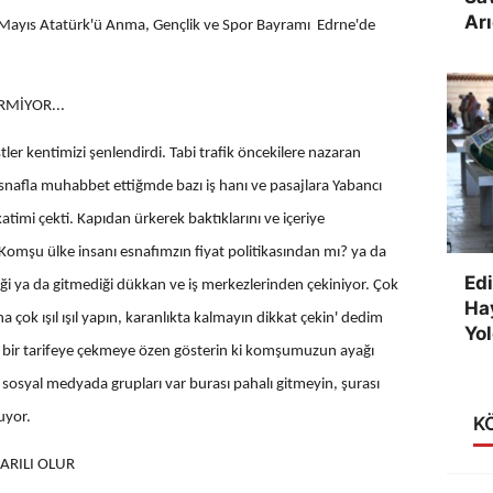
Arı
 19 Mayıs Atatürk'ü Anma, Gençlik ve Spor Bayramı Edrne'de
RMİYOR...
kentimizi şenlendirdi. Tabi trafik öncekilere nazaran
snafla muhabbet ettiğmde bazı iş hanı ve pasajlara Yabancı
katimi çekti. Kapıdan ürkerek baktıklarını ve içeriye
 Komşu ülke insanı esnafımzın fiyat politikasından mı? ya da
Edi
ği ya da gitmediği dükkan ve iş merkezlerinden çekiniyor. Çok
Ha
ha çok ışıl ışıl yapın, karanlıkta kalmayın dikkat çekin' dedim
Yol
ul bir tarifeye çekmeye özen gösterin ki komşumuzun ayağı
ın sosyal medyada grupları var burası pahalı gitmeyin, şurası
luyor.
K
ŞARILI OLUR