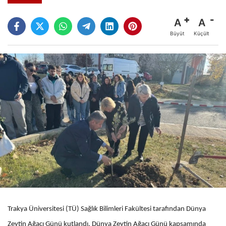
A
A
Büyüt
Küçült
Trakya Üniversitesi (TÜ) Sağlık Bilimleri Fakültesi tarafından Dünya
Zeytin Ağacı Günü kutlandı. Dünya Zeytin Ağacı Günü kapsamında