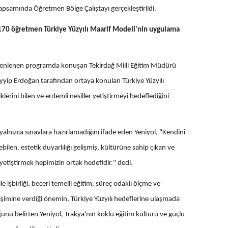
apsamında Öğretmen Bölge Çalıştayı gerçekleştirildi.
 170 öğretmen Türkiye Yüzyılı Maarif Modeli'nin uygulama
zenlenen programda konuşan Tekirdağ Milli Eğitim Müdürü
yip Erdoğan tarafından ortaya konulan Türkiye Yüzyılı
klerini bilen ve erdemli nesiller yetiştirmeyi hedeflediğini
 yalnızca sınavlara hazırlamadığını ifade eden Yeniyol, "Kendini
len, estetik duyarlılığı gelişmiş, kültürüne sahip çıkan ve
yetiştirmek hepimizin ortak hedefidir." dedi.
aile işbirliği, beceri temelli eğitim, süreç odaklı ölçme ve
işimine verdiği önemin, Türkiye Yüzyılı hedeflerine ulaşmada
unu belirten Yeniyol, Trakya'nın köklü eğitim kültürü ve güçlü