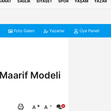
 SANAT
SAĞLIK
SIYASET
SPOR
YAŞAM
YAZAR
Foto Galeri
Yazarlar
Üye Paneli
 Maarif Modeli
A
A