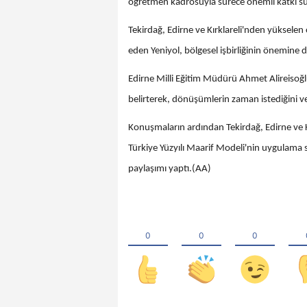
öğretmen kadrosuyla sürece önemli katkı sun
Tekirdağ, Edirne ve Kırklareli'nden yükselen 
eden Yeniyol, bölgesel işbirliğinin önemine di
Edirne Milli Eğitim Müdürü Ahmet Alireisoğlu
belirterek, dönüşümlerin zaman istediğini v
Konuşmaların ardından Tekirdağ, Edirne ve
Türkiye Yüzyılı Maarif Modeli'nin uygulama 
paylaşımı yaptı.(AA)