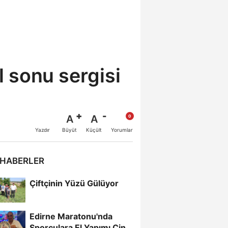
 sonu sergisi
A
A
Büyüt
Küçült
Yazdır
Yorumlar
 HABERLER
Çiftçinin Yüzü Gülüyor
Edirne Maratonu'nda
Sporculara El Yapımı Çini