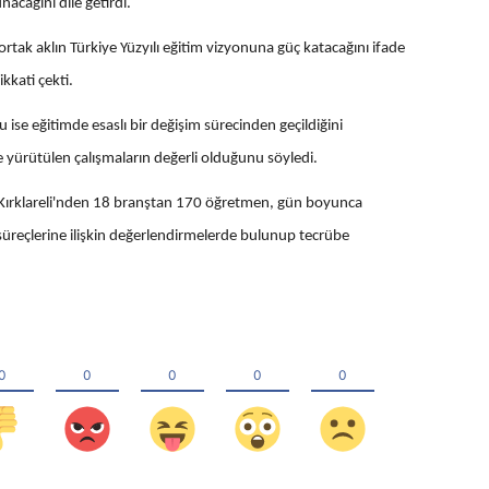
acağını dile getirdi.
ortak aklın Türkiye Yüzyılı eğitim vizyonuna güç katacağını ifade
kkati çekti.
 ise eğitimde esaslı bir değişim sürecinden geçildiğini
e yürütülen çalışmaların değerli olduğunu söyledi.
 Kırklareli'nden 18 branştan 170 öğretmen, gün boyunca
süreçlerine ilişkin değerlendirmelerde bulunup tecrübe