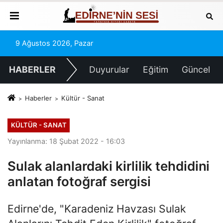
9 Ağustos 2026, Pazar
HABERLER
Duyurular
Eğitim
Güncel
Haberler
Kültür - Sanat
KÜLTÜR - SANAT
Yayınlanma: 18 Şubat 2022 - 16:03
Sulak alanlardaki kirlilik tehdidini
anlatan fotoğraf sergisi
Edirne'de, "Karadeniz Havzası Sulak