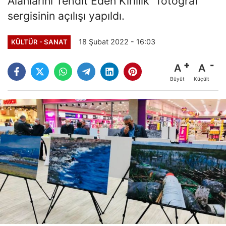
Alanlarını Tehdit Eden Kirlilik" fotoğraf
sergisinin açılışı yapıldı.
18 Şubat 2022 - 16:03
KÜLTÜR - SANAT
A
A
Büyüt
Küçült