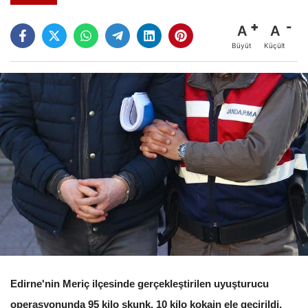
A
A
Büyüt
Küçült
Edirne'nin Meriç ilçesinde gerçekleştirilen uyuşturucu
operasyonunda 95 kilo skunk, 10 kilo kokain ele geçirildi.