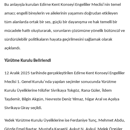
Bu anlayışla kurulan Edirne Kent Konseyi Engelliler Meclisi’nin temel
amacı; engelli bireylerin ve ailelerinin yaşamını doğrudan etkileyen
tüm alanlarda ortak bir ses, güçlü bir dayanışma ve hak temelli bir
mücadele hattı oluşturarak, sorunların çözümüne yönelik bütüncül ve
sürdürülebilir politikaların hayata geçirilmesini sağlamak olarak
açıklandı.
Yürütme Kurulu Belirlendi
12 Aralık 2025 tarihinde gerçekleştirilen Edirne Kent Konseyi Engelliler
Meclisi 1. Genel Kurulu’nda yapılan seçimler sonucunda Yürütme
Kurulu Üyeliklerine Nilüfer Sivrikaya Tokgöz, Rana Güler, İldem
Taşdemir, Bilgin Akgün, Nevreste Deniz Yılmaz, Nigar Aral ve Açelya
Sivrikaya Giray seçildi.
Yedek Yürütme Kurulu Üyeliklerine ise Ferdaniye Tunç, Mehmet Abdu,
Gözde Emel Baytar, Mustafa Karagöl, Aykut N. Aykul, Melek Özgüler