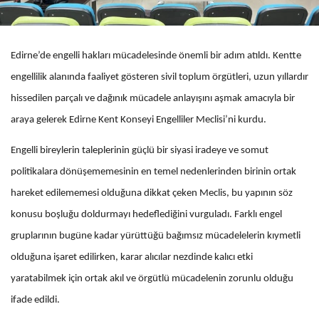
Edirne’de engelli hakları mücadelesinde önemli bir adım atıldı. Kentte
engellilik alanında faaliyet gösteren sivil toplum örgütleri, uzun yıllardır
hissedilen parçalı ve dağınık mücadele anlayışını aşmak amacıyla bir
araya gelerek Edirne Kent Konseyi Engelliler Meclisi’ni kurdu.
Engelli bireylerin taleplerinin güçlü bir siyasi iradeye ve somut
politikalara dönüşememesinin en temel nedenlerinden birinin ortak
hareket edilememesi olduğuna dikkat çeken Meclis, bu yapının söz
konusu boşluğu doldurmayı hedeflediğini vurguladı. Farklı engel
gruplarının bugüne kadar yürüttüğü bağımsız mücadelelerin kıymetli
olduğuna işaret edilirken, karar alıcılar nezdinde kalıcı etki
yaratabilmek için ortak akıl ve örgütlü mücadelenin zorunlu olduğu
ifade edildi.