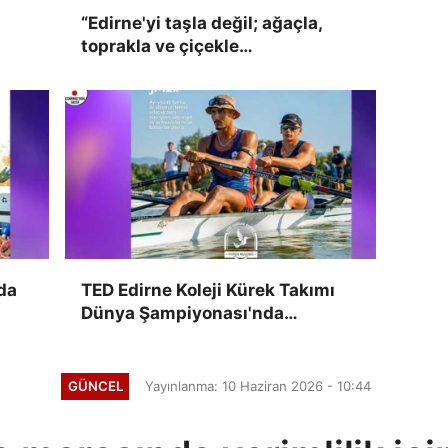
“Edirne'yi taşla değil; ağaçla,
toprakla ve çiçekle
güzelleştirelim." Çağrısı
da
TED Edirne Koleji Kürek Takımı
Dünya Şampiyonası'nda
Türkiye'yi Temsil Edecek
GÜNCEL
Yayınlanma: 10 Haziran 2026 - 10:44