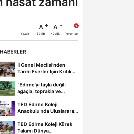
n hasat zamanı
A
A
Büyüt
Küçült
Yazdır
Yorumlar
 HABERLER
İl Genel Meclisi'nden
Tarihi Eserler İçin Kritik
Karar
“Edirne'yi taşla değil;
ağaçla, toprakla ve
çiçekle güzelleştirelim."...
TED Edirne Koleji
Anaokulu'nda Uluslararası
Eğitim
TED Edirne Koleji Kürek
Takımı Dünya