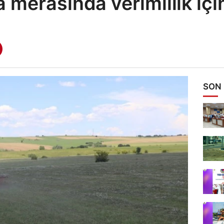
merasında verimlilik içi
SON