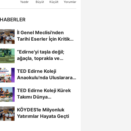
Büyüt
Küçült
Yazdır
Yorumlar
 HABERLER
İl Genel Meclisi'nden
Tarihi Eserler İçin Kritik
Karar
“Edirne'yi taşla değil;
ağaçla, toprakla ve
çiçekle güzelleştirelim."...
TED Edirne Koleji
Anaokulu'nda Uluslararası
Eğitim
TED Edirne Koleji Kürek
Takımı Dünya
Şampiyonası'nda
KÖYDES'le Milyonluk
Türkiye'yi...
Yatırımlar Hayata Geçti