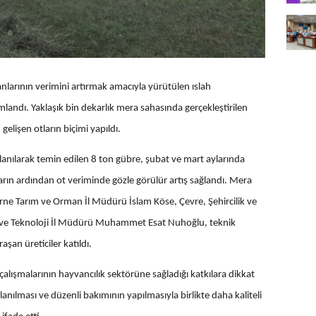
arının verimini artırmak amacıyla yürütülen ıslah
andı. Yaklaşık bin dekarlık mera sahasında gerçekleştirilen
elişen otların biçimi yapıldı.
kullanılarak temin edilen 8 ton gübre, şubat ve mart aylarında
arın ardından ot veriminde gözle görülür artış sağlandı. Mera
irne Tarım ve Orman İl Müdürü İslam Köse, Çevre, Şehircilik ve
ayi ve Teknoloji İl Müdürü Muhammet Esat Nuhoğlu, teknik
şan üreticiler katıldı.
çalışmalarının hayvancılık sektörüne sağladığı katkılara dikkat
kullanılması ve düzenli bakımının yapılmasıyla birlikte daha kaliteli