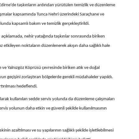
 Edirne'de taşkınların ardından yürütülen temizlik ve düzenleme
lışmalar kapsamında Tunca Nehri üzerindeki Saraçhane ve
lunda kapsamlı bakım ve temizlik gerçekleştirildi.
açıklamada, nehir yatağında taşkınlar sonrasında biriken
z etkileyen noktaların düzenlenerek akışın daha sağlıklı hale
 ve Yalnızgöz Köprüsü çevresinde biriken atık ve doğal
un geçişini zorlaştıran bölgelerde gerekli müdahaleler yapıldı.
tırılması hedeflendi.
arak kullanılan sedde servis yolunda da düzenleme çalışmaları
e servis yolunun daha etkin ve güvenli şekilde kullanılmasının
kinin azaltılması ve su yapılarının sağlıklı şekilde işletilebilmesi