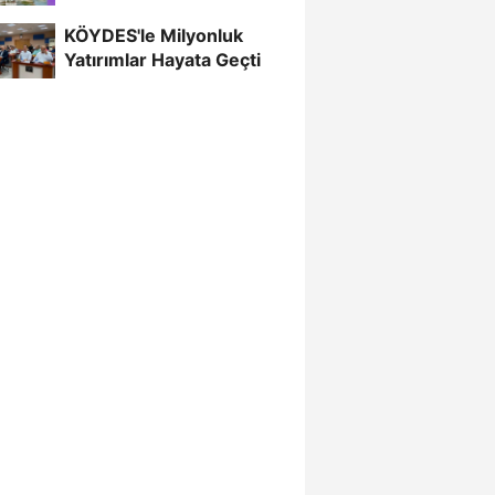
Şampiyonası'nda
KÖYDES'le Milyonluk
Türkiye'yi...
Yatırımlar Hayata Geçti