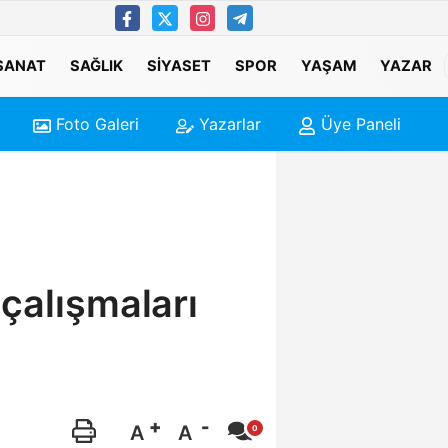
 SANAT
SAĞLIK
SIYASET
SPOR
YAŞAM
YAZAR
Foto Galeri
Yazarlar
Üye Paneli
çalışmaları
A
A