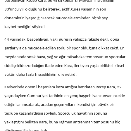
başpehlivan Recep Kara, bu yıl Kırkpınar Er Meydanı'na çıkışının
30'uncu yılı olduğunu belirterek, aktif güreş yaşamının son
dönemlerini yaşadığını ancak mücadele azminden hiçbir şey
kaybetmediğini söyledi.
44 yaşındaki başpehlivan, yağlı güreşin yalnızca rakiple değil, doğa
şartlarıyla da mücadele edilen zorlu bir spor olduğuna dikkat çekti. Er
meydanında sıcak hava, yağ ve ağır müsabaka temposunun sporcuları
ciddi şekilde zorladığını ifade eden Kara, ilerleyen yaşla birlikte fiziksel
yükün daha fazla hissedildiğini dile getirdi.
Kariyerinde önemli başarılara imza attığını hatırlatan Recep Kara, 22
yaşındayken Cumhuriyet tarihinin en genç başpehlivanı unvanını elde
ettiğini anımsatarak, aradan geçen yılların kendisi için büyük bir
tecrübe kazandırdığını söyledi. Sporculuk hayatının sonuna
yaklaştığını belirten Kara, buna rağmen antrenman temposunu hiç