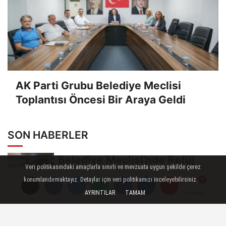
AK Parti Grubu Belediye Meclisi
Toplantısı Öncesi Bir Araya Geldi
SON HABERLER
Belediye Meclisi'nde Refüj
Veri politikasındaki amaçlarla sınırlı ve mevzuata uygun şekilde çerez
Tartışması Gündeme Damga
konumlandırmaktayız. Detaylar için veri politikamızı inceleyebilirsiniz.
Vurdu
AYRINTILAR
TAMAM
Yorumlar
Yorumlar
Yorumlar
Başvuru ve Ödeme Süresi
Uzatıldı