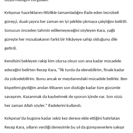
düşürmediğini vurguladı.
Kırkpınar hazırlıklarını titizlikle tamamladığını ifade eden tecrübeli
güreşçi, dualı çayıra her zaman en iyi şekilde çıkmaya çalıştığını belirtti.
Sonucun önceden tahmin edilemeyeceğini söyleyen Kara, yağlı
güreşte her müsabakanın farklı bir hikâyeye sahip olduğunu dile
getirdi.
Kendisini bekleyen rakip kim olursa olsun son ana kadar mücadele
edeceğini belirten Recep Kara, "İlk turda da elenebilirim, finale kadar
da yükselebilirim. Bunu ancak er meydanındaki mücadele belirler. Ben
kispetimi giydiğim andan itibaren son düdüğe kadar tüm gücümle
savaşırım. Kazanmak da kaybetmek de sporun içinde var. Son sözü
her zaman Allah söyler." ifadelerini kullandı.
Kırkpınar'da bugüne kadar sekiz kez derece elde ettiğini hatırlatan
Recep Kara, yılların verdiği deneyimle bu yıl da güreşseverlere yakışır