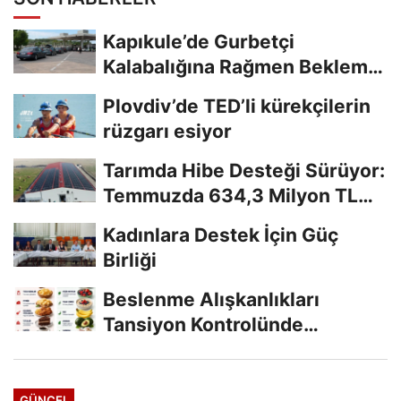
Kapıkule’de Gurbetçi
Kalabalığına Rağmen Bekleme
Süreleri Azaldı
Plovdiv’de TED’li kürekçilerin
rüzgarı esiyor
Tarımda Hibe Desteği Sürüyor:
Temmuzda 634,3 Milyon TL
Ödeme
Kadınlara Destek İçin Güç
Birliği
Beslenme Alışkanlıkları
Tansiyon Kontrolünde
Belirleyici Oluyor
GÜNCEL