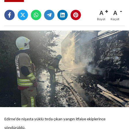
A
A
Büyüt
Küçült
Edirne'de nişasta yüklü tırda çıkan yangın itfaiye ekiplerince
söndürüldü.