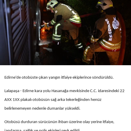
Edirne'de otobüste çıkan yangın itfaiye ekiplerince söndürüldü.
Lalapaşa - Edirne kara yolu Hasanağa mevkisinde C.C. idaresindeki 22
AXX 1XX plakalı otobüsün sağ arka tekerleğinden henüz
belirlenemeyen nedenle dumanlar yükseldi.
Otobüsü durduran sürücünün ihbarı üzerine olay yerine itfaiye,
jandarma, sağlık ve polis ekipleri sevk edildi.