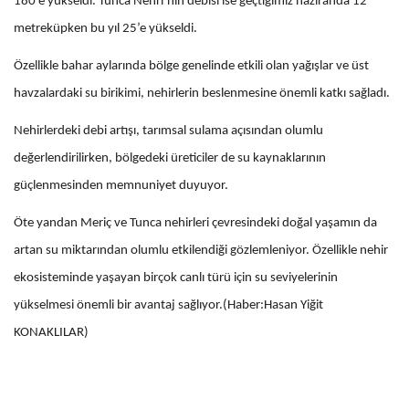
180’e yükseldi. Tunca Nehri’nin debisi ise geçtiğimiz haziranda 12
metreküpken bu yıl 25’e yükseldi.
Özellikle bahar aylarında bölge genelinde etkili olan yağışlar ve üst
havzalardaki su birikimi, nehirlerin beslenmesine önemli katkı sağladı.
Nehirlerdeki debi artışı, tarımsal sulama açısından olumlu
değerlendirilirken, bölgedeki üreticiler de su kaynaklarının
güçlenmesinden memnuniyet duyuyor.
Öte yandan Meriç ve Tunca nehirleri çevresindeki doğal yaşamın da
artan su miktarından olumlu etkilendiği gözlemleniyor. Özellikle nehir
ekosisteminde yaşayan birçok canlı türü için su seviyelerinin
yükselmesi önemli bir avantaj sağlıyor.(Haber:Hasan Yiğit
KONAKLILAR)