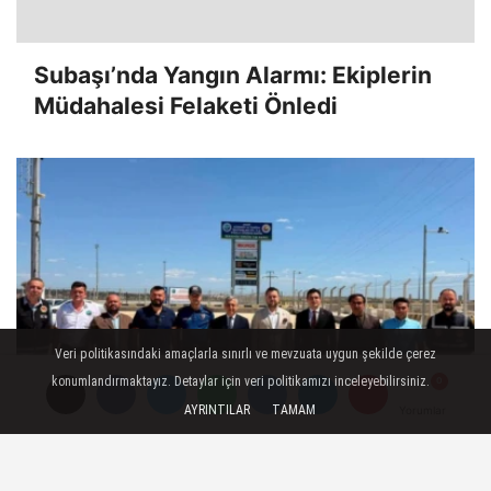
Subaşı’nda Yangın Alarmı: Ekiplerin
Müdahalesi Felaketi Önledi
Veri politikasındaki amaçlarla sınırlı ve mevzuata uygun şekilde çerez
konumlandırmaktayız. Detaylar için veri politikamızı inceleyebilirsiniz.
AYRINTILAR
TAMAM
Yorumlar
Yorumlar
İpsala'da Sınır Geçişlerinin
Hızlandırılması İçin Sahada İnceleme