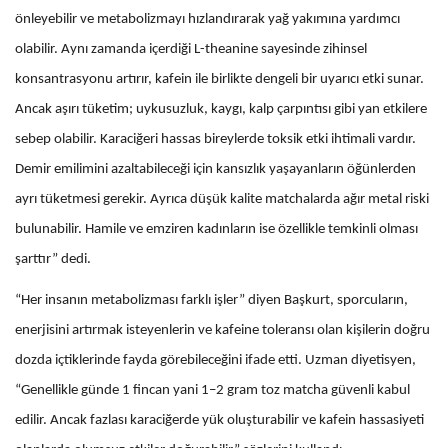
önleyebilir ve metabolizmayı hızlandırarak yağ yakımına yardımcı
olabilir. Aynı zamanda içerdiği L-theanine sayesinde zihinsel
konsantrasyonu artırır, kafein ile birlikte dengeli bir uyarıcı etki sunar.
Ancak aşırı tüketim; uykusuzluk, kaygı, kalp çarpıntısı gibi yan etkilere
sebep olabilir. Karaciğeri hassas bireylerde toksik etki ihtimali vardır.
Demir emilimini azaltabileceği için kansızlık yaşayanların öğünlerden
ayrı tüketmesi gerekir. Ayrıca düşük kalite matchalarda ağır metal riski
bulunabilir. Hamile ve emziren kadınların ise özellikle temkinli olması
şarttır” dedi.
“Her insanın metabolizması farklı işler” diyen Başkurt, sporcuların,
enerjisini artırmak isteyenlerin ve kafeine toleransı olan kişilerin doğru
dozda içtiklerinde fayda görebileceğini ifade etti. Uzman diyetisyen,
“Genellikle günde 1 fincan yani 1–2 gram toz matcha güvenli kabul
edilir. Ancak fazlası karaciğerde yük oluşturabilir ve kafein hassasiyeti