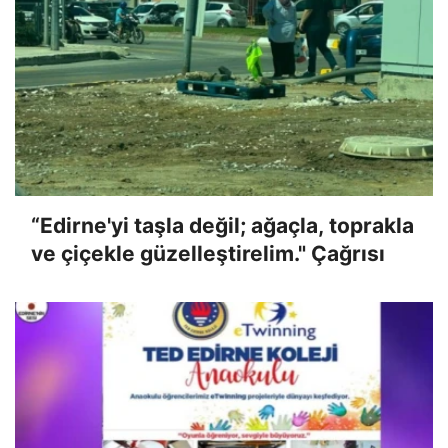
“Edirne'yi taşla değil; ağaçla, toprakla
ve çiçekle güzelleştirelim." Çağrısı