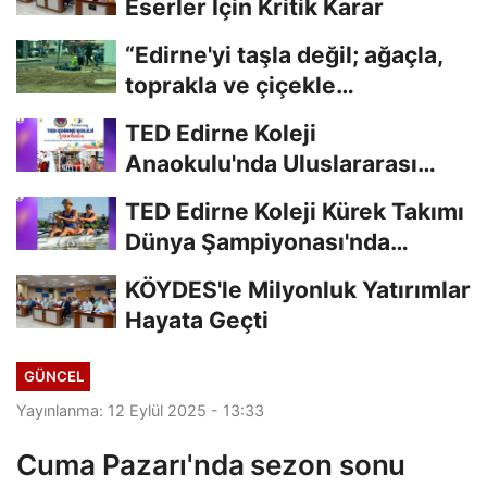
Eserler İçin Kritik Karar
“Edirne'yi taşla değil; ağaçla,
toprakla ve çiçekle
güzelleştirelim."...
TED Edirne Koleji
Anaokulu'nda Uluslararası
Eğitim
TED Edirne Koleji Kürek Takımı
Dünya Şampiyonası'nda
Türkiye'yi...
KÖYDES'le Milyonluk Yatırımlar
Hayata Geçti
GÜNCEL
Yayınlanma: 12 Eylül 2025 - 13:33
Cuma Pazarı'nda sezon sonu