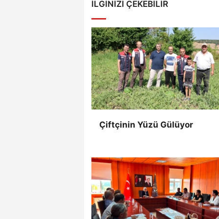
İLGINIZI ÇEKEBILIR
Çiftçinin Yüzü Gülüyor