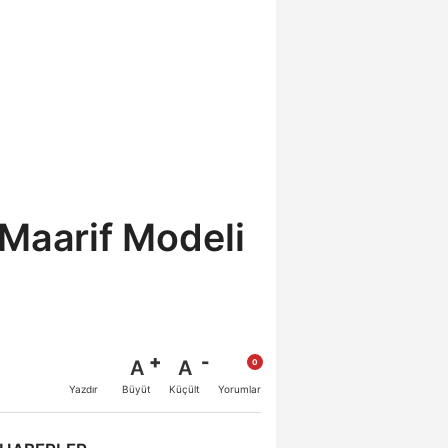
 Maarif Modeli
A
A
Büyüt
Küçült
Yazdır
Yorumlar