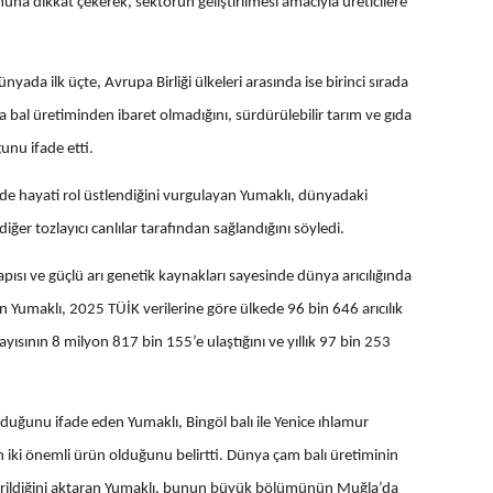
una dikkat çekerek, sektörün geliştirilmesi amacıyla üreticilere
nyada ilk üçte, Avrupa Birliği ülkeleri arasında ise birinci sırada
ızca bal üretiminden ibaret olmadığını, sürdürülebilir tarım ve gıda
unu ifade etti.
imde hayati rol üstlendiğini vurgulayan Yumaklı, dünyadaki
iğer tozlayıcı canlılar tarafından sağlandığını söyledi.
yapısı ve güçlü arı genetik kaynakları sayesinde dünya arıcılığında
maklı, 2025 TÜİK verilerine göre ülkede 96 bin 646 arıcılık
yısının 8 milyon 817 bin 155’e ulaştığını ve yıllık 97 bin 253
unduğunu ifade eden Yumaklı, Bingöl balı ile Yenice ıhlamur
an iki önemli ürün olduğunu belirtti. Dünya çam balı üretiminin
ştirildiğini aktaran Yumaklı, bunun büyük bölümünün Muğla’da