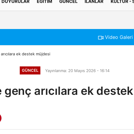
DUYURULAR
EĞITIM
GÜNCEL
İLANLAR
KÜLTÜR -
Gizlilik İlkeleri
Video Galeri
arıcılara ek destek müjdesi
GÜNCEL
Yayınlanma: 20 Mayıs 2026 - 16:14
 genç arıcılara ek deste