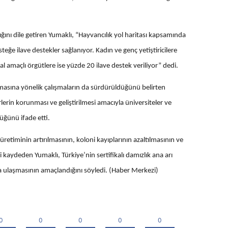
dığını dile getiren Yumaklı, “Hayvancılık yol haritası kapsamında
teğe ilave destekler sağlanıyor. Kadın ve genç yetiştiricilere
al amaçlı örgütlere ise yüzde 20 ilave destek veriliyor” dedi.
unmasına yönelik çalışmaların da sürdürüldüğünü belirten
rlerin korunması ve geliştirilmesi amacıyla üniversiteler ve
ldüğünü ifade etti.
üretiminin artırılmasının, koloni kayıplarının azaltılmasının ve
 kaydeden Yumaklı, Türkiye’nin sertifikalı damızlık ana arı
a ulaşmasının amaçlandığını söyledi. (Haber Merkezi)