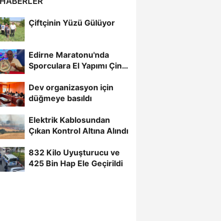
 HABERLER
Çiftçinin Yüzü Gülüyor
Edirne Maratonu'nda
Sporculara El Yapımı Çini
Madalya Verilecek
Dev organizasyon için
düğmeye basıldı
Elektrik Kablosundan
Çıkan Kontrol Altına Alındı
832 Kilo Uyuşturucu ve
425 Bin Hap Ele Geçirildi