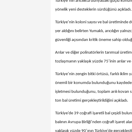
Türkiye’nin arıcılıkta dünyadaki güçlü konum
yönelik yeni desteklerin sürdüğünü açıkladı.
Türkiye’nin koloni sayısı ve bal üretiminde dü
yer aldığını belirten Yumaklı, arıcılığın yaln
güvenliği açısından kritik öneme sahip olduğ
Arılar ve diğer polinatörlerin tarımsal üret
tozlaşmanın yaklaşık yüzde 75’inin arılar ve d
Türkiye’nin zengin bitki örtüsü, farklı iklim 
önemli bir konumda bulunduğunu kaydeden Yu
işletmesi bulunduğunu, toplam arılı kovan sa
ton bal üretimi gerçekleştirildiğini açıkladı.
Türkiye’de 39 coğrafi işaretli bal çeşidi bul
balının Avrupa Birliği’nden coğrafi işaret al
yaklaşık yüzde 90’ının Türkiye’de gerçekle