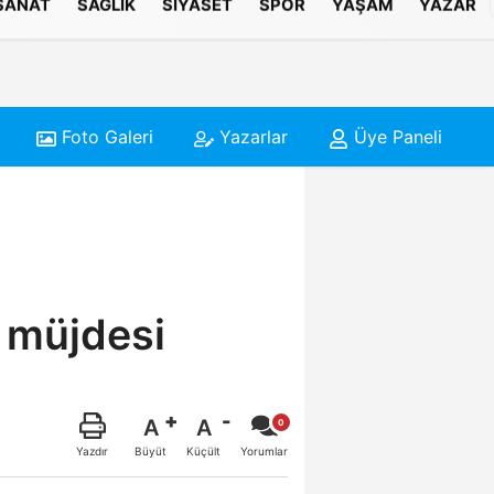
 SANAT
SAĞLIK
SIYASET
SPOR
YAŞAM
YAZAR
Foto Galeri
Yazarlar
Üye Paneli
k müjdesi
A
A
Büyüt
Küçült
Yazdır
Yorumlar