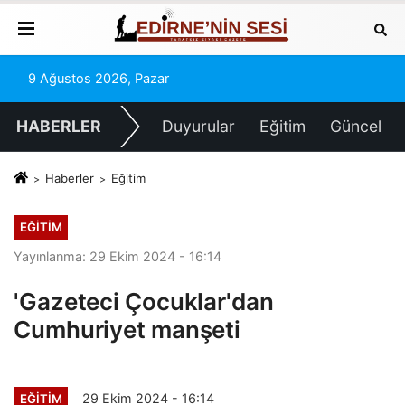
9 Ağustos 2026, Pazar
HABERLER
Duyurular
Eğitim
Güncel
Haberler
Eğitim
EĞITIM
Yayınlanma: 29 Ekim 2024 - 16:14
'Gazeteci Çocuklar'dan
Cumhuriyet manşeti
29 Ekim 2024 - 16:14
EĞITIM