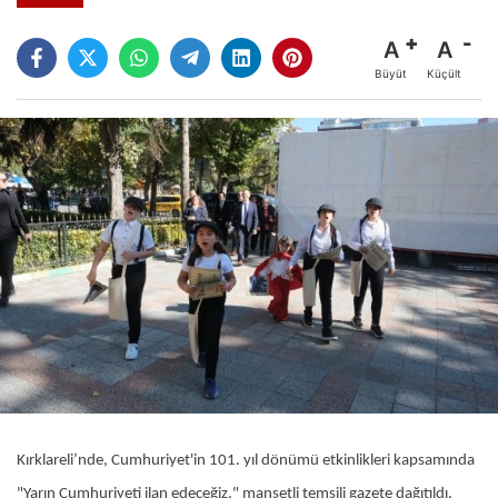
A
A
Büyüt
Küçült
Kırklareli’nde, Cumhuriyet'in 101. yıl dönümü etkinlikleri kapsamında
"Yarın Cumhuriyeti ilan edeceğiz." manşetli temsili gazete dağıtıldı.