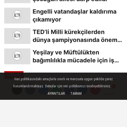
Engelli vatandaşlar kaldırıma
çıkamıyor
TED’li Milli kürekçilerden
dünya şampiyonasında önemli
başarı
Yeşilay ve Müftülükten
bağımlılıkla mücadele için iş
birliği
GÜNCEL
Veri politikasındaki amaçlarla sınırlı ve mevzuata uygun şekilde çerez
Yayınlanma: 29 Ekim 2024 - 15:52
konumlandırmaktayız. Detaylar için veri politikamızı inceleyebilirsiniz.
AYRINTILAR
TAMAM
Yorumlar
Yorumlar
Saadet Partisi Süloğlu ilçe
kongresi