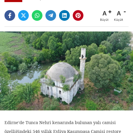
A
A
Büyüt
Küçült
Edirne'de Tunca Nehri kenarında bulunan yalı camisi
özelliğindeki 546 yıllık Evliya Kasımpaşa Camisi restore