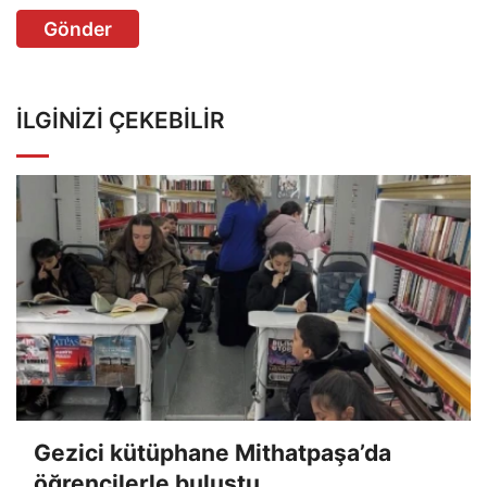
Gönder
İLGINIZI ÇEKEBILIR
Gezici kütüphane Mithatpaşa’da
öğrencilerle buluştu