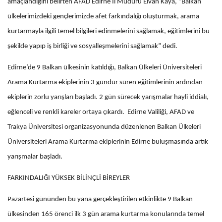
amaçlandığını belirten AFAD Edirne İl Müdürü Elvan Kaya, “Balkan
ülkelerimizdeki gençlerimizde afet farkındalığı oluşturmak, arama
kurtarmayla ilgili temel bilgileri edinmelerini sağlamak, eğitimlerini bu
şekilde yapıp iş birliği ve sosyalleşmelerini sağlamak” dedi.
Edirne’de 9 Balkan ülkesinin katıldığı, Balkan Ülkeleri Üniversiteleri
Arama Kurtarma ekiplerinin 3 gündür süren eğitimlerinin ardından
ekiplerin zorlu yarışları başladı. 2 gün sürecek yarışmalar hayli iddialı,
eğlenceli ve renkli kareler ortaya çıkardı. Edirne Valiliği, AFAD ve
Trakya Üniversitesi organizasyonunda düzenlenen Balkan Ülkeleri
Üniversiteleri Arama Kurtarma ekiplerinin Edirne buluşmasında artık
yarışmalar başladı.
FARKINDALIĞI YÜKSEK BİLİNÇLİ BİREYLER
Pazartesi gününden bu yana gerçekleştirilen etkinlikte 9 Balkan
ülkesinden 165 örenci ilk 3 gün arama kurtarma konularında temel