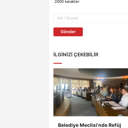
Gönder
İLGINIZI ÇEKEBILIR
Belediye Meclisi'nde Refüj