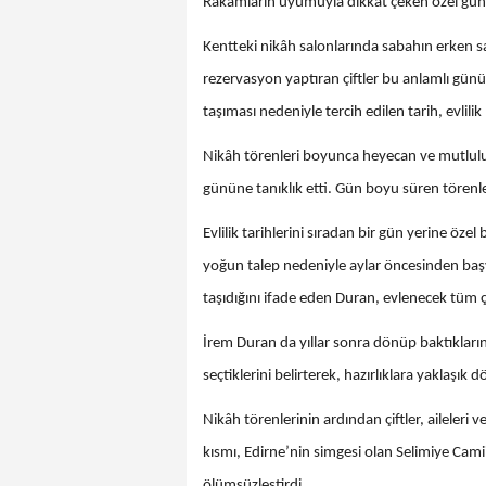
Rakamların uyumuyla dikkat çeken özel günde 
Kentteki nikâh salonlarında sabahın erken s
rezervasyon yaptıran çiftler bu anlamlı günü 
taşıması nedeniyle tercih edilen tarih, evlilik 
Nikâh törenleri boyunca heyecan ve mutluluk 
gününe tanıklık etti. Gün boyu süren törenl
Evlilik tarihlerini sıradan bir gün yerine öze
yoğun talep nedeniyle aylar öncesinden başvur
taşıdığını ifade eden Duran, evlenecek tüm 
İrem Duran da yıllar sonra dönüp baktıklarınd
seçtiklerini belirterek, hazırlıklara yaklaşık d
Nikâh törenlerinin ardından çiftler, aileleri ve 
kısmı, Edirne’nin simgesi olan Selimiye Cami
ölümsüzleştirdi.