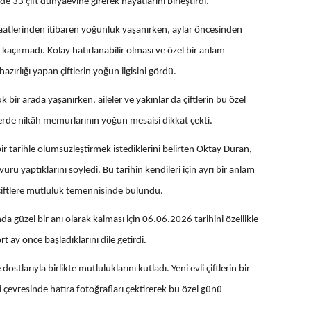
33 çift dünyaevine girerek hayatlarını birleştirdi.
aatlerinden itibaren yoğunluk yaşanırken, aylar öncesinden
kaçırmadı. Kolay hatırlanabilir olması ve özel bir anlam
hazırlığı yapan çiftlerin yoğun ilgisini gördü.
bir arada yaşanırken, aileler ve yakınlar da çiftlerin bu özel
erde nikâh memurlarının yoğun mesaisi dikkat çekti.
l bir tarihle ölümsüzleştirmek istediklerini belirten Oktay Duran,
u yaptıklarını söyledi. Bu tarihin kendileri için ayrı bir anlam
çiftlere mutluluk temennisinde bulundu.
a güzel bir anı olarak kalması için 06.06.2026 tarihini özellikle
ört ay önce başladıklarını dile getirdi.
dostlarıyla birlikte mutluluklarını kutladı. Yeni evli çiftlerin bir
i çevresinde hatıra fotoğrafları çektirerek bu özel günü