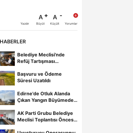
A
A
Büyüt
Küçült
Yazdır
Yorumlar
 HABERLER
Belediye Meclisi'nde
Refüj Tartışması
Gündeme Damga Vurdu
Başvuru ve Ödeme
Süresi Uzatıldı
Edirne'de Otluk Alanda
Çıkan Yangın Büyümeden
Kontrol Altına Alındı
AK Parti Grubu Belediye
Meclisi Toplantısı Öncesi
Bir Araya Geldi
Uyuşturucu Operasyonu: