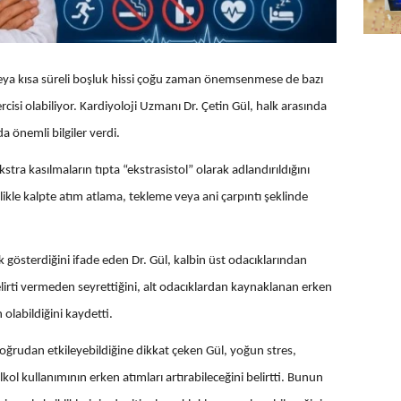
veya kısa süreli boşluk hissi çoğu zaman önemsenmese de bazı
rcisi olabiliyor. Kardiyoloji Uzmanı Dr. Çetin Gül, halk arasında
da önemli bilgiler verdi.
ra kasılmaların tıpta “ekstrasistol” olarak adlandırıldığını
likle kalpte atım atlama, tekleme veya ani çarpıntı şeklinde
k gösterdiğini ifade eden Dr. Gül, kalbin üst odacıklarından
irti vermeden seyrettiğini, alt odacıklardan kaynaklanan erken
 olabildiğini kaydetti.
doğrudan etkileyebildiğine dikkat çeken Gül, yoğun stres,
lkol kullanımının erken atımları artırabileceğini belirtti. Bunun