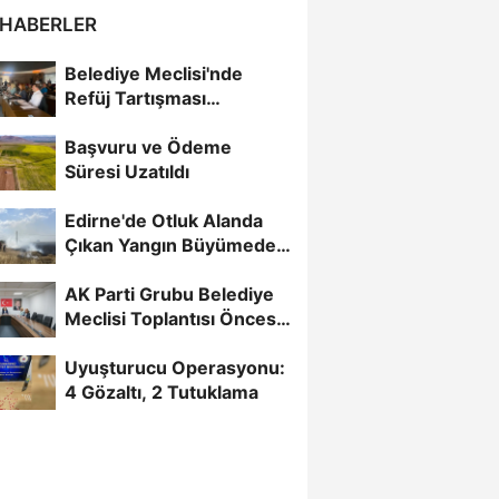
 HABERLER
Belediye Meclisi'nde
Refüj Tartışması
Gündeme Damga Vurdu
Başvuru ve Ödeme
Süresi Uzatıldı
Edirne'de Otluk Alanda
Çıkan Yangın Büyümeden
Kontrol Altına Alındı
AK Parti Grubu Belediye
Meclisi Toplantısı Öncesi
Bir Araya Geldi
Uyuşturucu Operasyonu:
4 Gözaltı, 2 Tutuklama