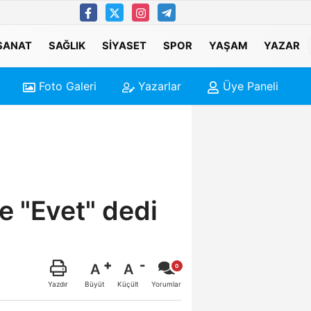
 SANAT
SAĞLIK
SIYASET
SPOR
YAŞAM
YAZAR
Foto Galeri
Yazarlar
Üye Paneli
e "Evet" dedi
A
A
Büyüt
Küçült
Yazdır
Yorumlar