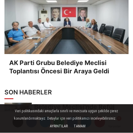
AK Parti Grubu Belediye Meclisi
Toplantısı Öncesi Bir Araya Geldi
SON HABERLER
Belediye Meclisi'nde Refüj
Veri politikasındaki amaçlarla sınırlı ve mevzuata uygun şekilde çerez
Tartışması Gündeme Damga
konumlandırmaktayız. Detaylar için veri politikamızı inceleyebilirsiniz.
Vurdu
AYRINTILAR
TAMAM
Yorumlar
Yorumlar
Yorumlar
Başvuru ve Ödeme Süresi