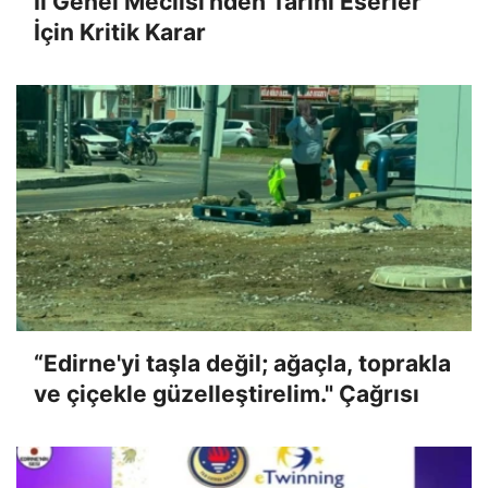
İl Genel Meclisi'nden Tarihi Eserler
İçin Kritik Karar
“Edirne'yi taşla değil; ağaçla, toprakla
ve çiçekle güzelleştirelim." Çağrısı