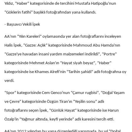
Yıldız, "Haber" kategorisinde de tercihini Mustafa Hatipoğlu'nun
"Göklerin fatihi" başlıklı fotoğrafından yana kullandı.
- Başsavcı Vekili İpek
AA'nın "Yılın Kareleri" oylamasında yer alan fotoğraflarını inceleyen
Halis İpek, "Gazze: Açlık" kategorisinde Mahmoud Abu Hamda'nın
"Gazze'ye havadan insani yardım malzemeleri indirildi", "Portre"
kategorisinde Mehmet Aslan'ın "Hayat siyah beyaz", "Haber"
kategorisinde ise Khames Alrefi'nin "Tarihin şahidi" adlı fotoğrafına oy
verdi.
"Spor" kategorisinde Cem Genco'nun "Çamur rugbisi", "Doğal Yaşam
ve Çevre" kategorisinde Özgün Tiran'ın "Yeşilin sonu" adlı
fotoğraflarını seçen İpek, "Günlük Hayat" kategorisinde ise Harun
Özalp'in "Yağmur altında, keyfi yerinde" adlı karesini tercih etti.
AA'nın 2012 yılından bu yana düzenlediği yarışmada, bu yıl "Doğal