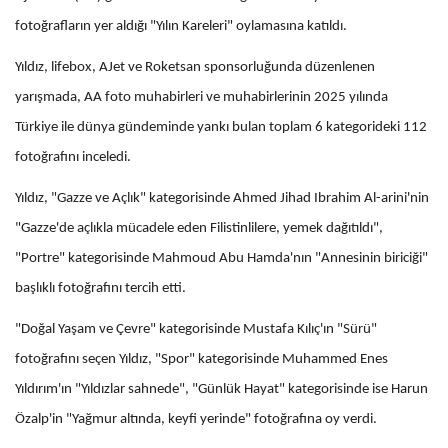
fotoğrafların yer aldığı "Yılın Kareleri" oylamasına katıldı.
Yıldız, lifebox, AJet ve Roketsan sponsorluğunda düzenlenen
yarışmada, AA foto muhabirleri ve muhabirlerinin 2025 yılında
Türkiye ile dünya gündeminde yankı bulan toplam 6 kategorideki 112
fotoğrafını inceledi.
Yıldız, "Gazze ve Açlık" kategorisinde Ahmed Jihad Ibrahim Al-arini'nin
"Gazze'de açlıkla mücadele eden Filistinlilere, yemek dağıtıldı",
"Portre" kategorisinde Mahmoud Abu Hamda'nın "Annesinin biriciği"
başlıklı fotoğrafını tercih etti.
"Doğal Yaşam ve Çevre" kategorisinde Mustafa Kılıç'ın "Sürü"
fotoğrafını seçen Yıldız, "Spor" kategorisinde Muhammed Enes
Yıldırım'ın "Yıldızlar sahnede", "Günlük Hayat" kategorisinde ise Harun
Özalp'in "Yağmur altında, keyfi yerinde" fotoğrafına oy verdi.