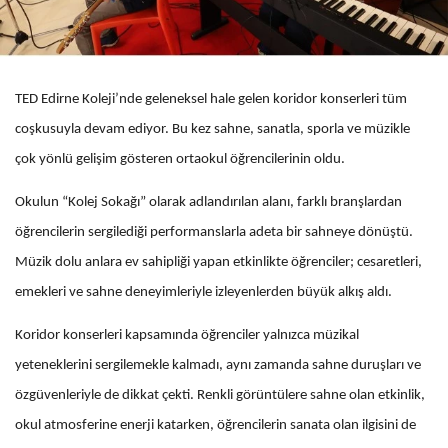
TED Edirne Koleji’nde geleneksel hale gelen koridor konserleri tüm
coşkusuyla devam ediyor. Bu kez sahne, sanatla, sporla ve müzikle
çok yönlü gelişim gösteren ortaokul öğrencilerinin oldu.
Okulun “Kolej Sokağı” olarak adlandırılan alanı, farklı branşlardan
öğrencilerin sergilediği performanslarla adeta bir sahneye dönüştü.
Müzik dolu anlara ev sahipliği yapan etkinlikte öğrenciler; cesaretleri,
emekleri ve sahne deneyimleriyle izleyenlerden büyük alkış aldı.
Koridor konserleri kapsamında öğrenciler yalnızca müzikal
yeteneklerini sergilemekle kalmadı, aynı zamanda sahne duruşları ve
özgüvenleriyle de dikkat çekti. Renkli görüntülere sahne olan etkinlik,
okul atmosferine enerji katarken, öğrencilerin sanata olan ilgisini de