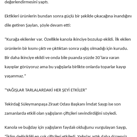
değerlendirmesini yaptı.
Ektikleri ürünlerin bundan sonra güçlü bir şekilde çıkacağına inandığını
dile getiren Şaylan, şöyle devam etti:
"Kurağa ekilenler var. Özellikle kanola ikinciye bozulup ekildi. İlk ekilen
ürünlerin bir kısmı çıktı ve çıktıktan sonra yağış olmadığı için kurudu.
Bir daha ikinciye ekildi ve onda bile puanda yüzde 30’lara varan
kayıplar görüyoruz ama bu yağışlarla birlikte onlarda toparlar kayıp
yaşanmaz."
"YAĞIŞLAR TARLALARDAKİ HER ŞEYİ ETKİLER"
Tekirdağ Süleymanpaşa Ziraat Odası Başkanı İmdat Saygı ise son
zamanlarda etkili olan yağışların çiftçileri sevindirdiğini söyledi.
Kanola ve buğday için yağışların faydalı olduğunu vurgulayan Saygı,
"İklim değişikliği en çok çiftçileri etkiledi. Yağışlar artık daha düzensiz.