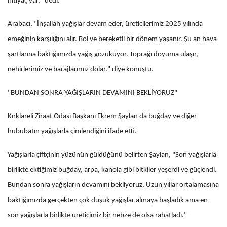
ihtiyaç var." dedi.
Arabacı, "İnşallah yağışlar devam eder, üreticilerimiz 2025 yılında
emeğinin karşılığını alır. Bol ve bereketli bir dönem yaşanır. Şu an hava
şartlarına baktığımızda yağış gözüküyor. Toprağı doyuma ulaşır,
nehirlerimiz ve barajlarımız dolar." diye konuştu.
"BUNDAN SONRA YAĞIŞLARIN DEVAMINI BEKLİYORUZ"
Kırklareli Ziraat Odası Başkanı Ekrem Şaylan da buğday ve diğer
hububatın yağışlarla çimlendiğini ifade etti.
Yağışlarla çiftçinin yüzünün güldüğünü belirten Şaylan, "Son yağışlarla
birlikte ektiğimiz buğday, arpa, kanola gibi bitkiler yeşerdi ve güçlendi.
Bundan sonra yağışların devamını bekliyoruz. Uzun yıllar ortalamasına
baktığımızda gerçekten çok düşük yağışlar almaya başladık ama en
son yağışlarla birlikte üreticimiz bir nebze de olsa rahatladı."