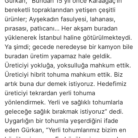
Gürkan, “Bundan 15 yıl önce Karaağaç’ın
bereketli topraklarından yetişen çeşitli
ürünler; Ayşekadın fasulyesi, lahanası,
pırasası, patlıcanı… Her akşam buradan
yüklenerek İstanbul haline götürülmekteydi.
Ya şimdi; gecede neredeyse bir kamyon bile
buradan üretim yapamaz hale geldik.
Üreticiyi yokluğa, yoksulluğa mahkum ettik.
Üreticiyi hibrit tohuma mahkum ettik. Biz
artık buna dur demek istiyoruz. Hedefimiz
üreticiyi tekrardan yerli tohuma
yönlendirmek. Yerli ve sağlıklı tohumlarla
geleceğe sağlık bırakmak istiyoruz” dedi.
Uygarlığın bir tohumla yeşerdiğini ifade
eden Gürkan, “Yerli tohumlarımız bizim en