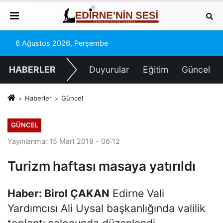
6 Ağustos 2026, Perşembe
HABERLER
Duyurular
Eğitim
Güncel
Haberler
Güncel
GÜNCEL
Yayınlanma: 15 Mart 2019 - 06:12
Turizm haftası masaya yatırıldı
Haber: Birol ÇAKAN
Edirne Vali
Yardımcısı Ali Uysal başkanlığında valilik
toplantı salonunda düzenlendi