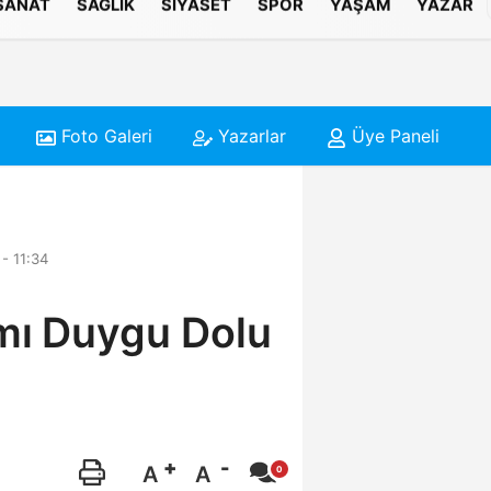
 SANAT
SAĞLIK
SIYASET
SPOR
YAŞAM
YAZAR
Foto Galeri
Yazarlar
Üye Paneli
- 11:34
amı Duygu Dolu
A
A