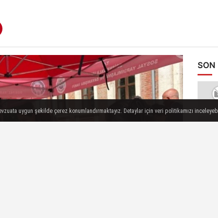
SON
mevzuata uygun şekilde çerez konumlandırmaktayız. Detaylar için veri politikamızı inceleyebi