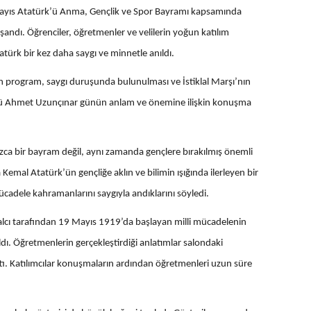
Mayıs Atatürk’ü Anma, Gençlik ve Spor Bayramı kapsamında
ndı. Öğrenciler, öğretmenler ve velilerin yoğun katılım
atürk bir kez daha saygı ve minnetle anıldı.
n program, saygı duruşunda bulunulması ve İstiklal Marşı’nın
ü Ahmet Uzunçınar günün anlam ve önemine ilişkin konuşma
ca bir bayram değil, aynı zamanda gençlere bırakılmış önemli
Kemal Atatürk’ün gençliğe aklın ve bilimin ışığında ilerleyen bir
mücadele kahramanlarını saygıyla andıklarını söyledi.
cı tarafından 19 Mayıs 1919’da başlayan milli mücadelenin
ıldı. Öğretmenlerin gerçekleştirdiği anlatımlar salondaki
ttı. Katılımcılar konuşmaların ardından öğretmenleri uzun süre