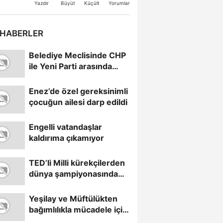
Büyüt
Küçült
Yazdır
Yorumlar
 HABERLER
Belediye Meclisinde CHP
ile Yeni Parti arasında
görüş ayrılığı
Enez’de özel gereksinimli
çocuğun ailesi darp edildi
Engelli vatandaşlar
kaldırıma çıkamıyor
TED’li Milli kürekçilerden
dünya şampiyonasında
önemli başarı
Yeşilay ve Müftülükten
bağımlılıkla mücadele için
iş birliği