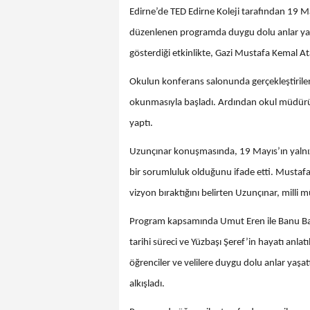
Edirne’de TED Edirne Koleji tarafından 19 
düzenlenen programda duygu dolu anlar yaşa
gösterdiği etkinlikte, Gazi Mustafa Kemal At
Okulun konferans salonunda gerçekleştirile
okunmasıyla başladı. Ardından okul müdür
yaptı.
Uzunçınar konuşmasında, 19 Mayıs’ın yalnız
bir sorumluluk olduğunu ifade etti. Mustafa 
vizyon bıraktığını belirten Uzunçınar, milli 
Program kapsamında Umut Eren ile Banu Bal
tarihi süreci ve Yüzbaşı Şeref’in hayatı anlat
öğrenciler ve velilere duygu dolu anlar yaşa
alkışladı.