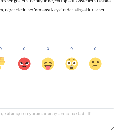
zeybek gösterisi de büyük beğeni topladı. Gösteriler sırasında
, öğrencilerin performansı izleyicilerden alkış aldı. (Haber