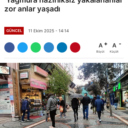
zor anlar yaşadı
11 Ekim 2025 - 14:14
GÜNCEL
A
A
Büyüt
Küçült