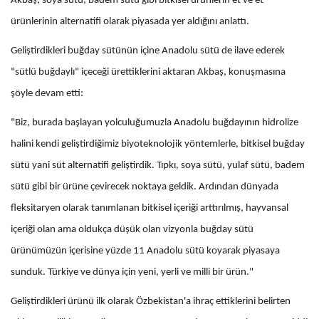
Akbaş, soya sütü, badem sütü gibi bitkisel ürünlerin et ve et
ürünlerinin alternatifi olarak piyasada yer aldığını anlattı.
Geliştirdikleri buğday sütünün içine Anadolu sütü de ilave ederek
"sütlü buğdaylı" içeceği ürettiklerini aktaran Akbaş, konuşmasına
şöyle devam etti:
"Biz, burada başlayan yolculuğumuzla Anadolu buğdayının hidrolize
halini kendi geliştirdiğimiz biyoteknolojik yöntemlerle, bitkisel buğday
sütü yani süt alternatifi geliştirdik. Tıpkı, soya sütü, yulaf sütü, badem
sütü gibi bir ürüne çevirecek noktaya geldik. Ardından dünyada
fleksitaryen olarak tanımlanan bitkisel içeriği arttırılmış, hayvansal
içeriği olan ama oldukça düşük olan vizyonla buğday sütü
ürünümüzün içerisine yüzde 11 Anadolu sütü koyarak piyasaya
sunduk. Türkiye ve dünya için yeni, yerli ve milli bir ürün."
Geliştirdikleri ürünü ilk olarak Özbekistan'a ihraç ettiklerini belirten