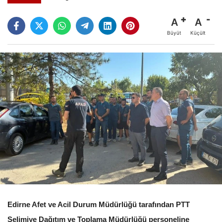
A
A
Büyüt
Küçült
Edirne Afet ve Acil Durum Müdürlüğü tarafından PTT
Selimiye Dağıtım ve Toplama Müdürlüğü personeline