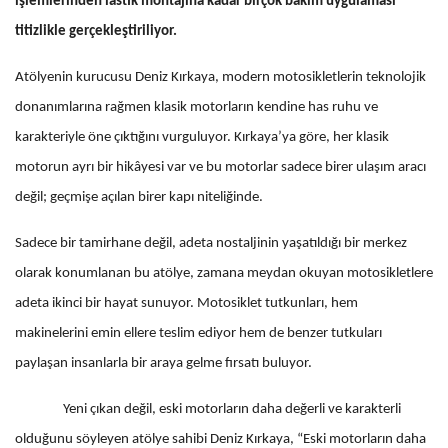
işlemlerinden lastik montajına kadar birçok bakım uygulaması
titizlikle gerçekleştiriliyor.
Atölyenin kurucusu Deniz Kırkaya, modern motosikletlerin teknolojik
donanımlarına rağmen klasik motorların kendine has ruhu ve
karakteriyle öne çıktığını vurguluyor. Kırkaya’ya göre, her klasik
motorun ayrı bir hikâyesi var ve bu motorlar sadece birer ulaşım aracı
değil; geçmişe açılan birer kapı niteliğinde.
Sadece bir tamirhane değil, adeta nostaljinin yaşatıldığı bir merkez
olarak konumlanan bu atölye, zamana meydan okuyan motosikletlere
adeta ikinci bir hayat sunuyor. Motosiklet tutkunları, hem
makinelerini emin ellere teslim ediyor hem de benzer tutkuları
paylaşan insanlarla bir araya gelme fırsatı buluyor.
Yeni çıkan değil, eski motorların daha değerli ve karakterli
olduğunu söyleyen atölye sahibi Deniz Kırkaya, “Eski motorların daha