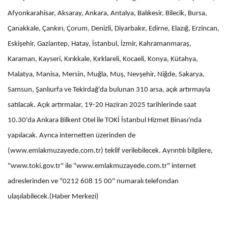
Afyonkarahisar, Aksaray, Ankara, Antalya, Balıkesir, Bilecik, Bursa,
Çanakkale, Çankırı, Çorum, Denizli, Diyarbakır, Edirne, Elazığ, Erzincan,
Eskişehir, Gaziantep, Hatay, İstanbul, İzmir, Kahramanmaraş,
Karaman, Kayseri, Kırıkkale, Kırklareli, Kocaeli, Konya, Kütahya,
Malatya, Manisa, Mersin, Muğla, Muş, Nevşehir, Niğde, Sakarya,
Samsun, Şanlıurfa ve Tekirdağ'da bulunan 310 arsa, açık artırmayla
satılacak. Açık artırmalar, 19-20 Haziran 2025 tarihlerinde saat
10.30'da Ankara Bilkent Otel ile TOKİ İstanbul Hizmet Binası'nda
yapılacak. Ayrıca internetten üzerinden de
(www.emlakmuzayede.com.tr) teklif verilebilecek. Ayrıntılı bilgilere,
"www.toki.gov.tr" ile "www.emlakmuzayede.com.tr" internet
adreslerinden ve "0212 608 15 00" numaralı telefondan
ulaşılabilecek.(Haber Merkezi)