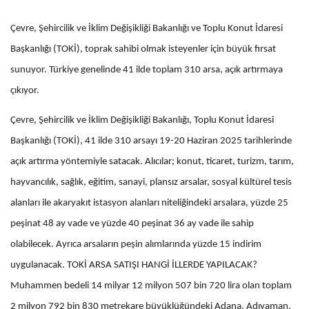
Çevre, Şehircilik ve İklim Değişikliği Bakanlığı ve Toplu Konut İdaresi
Başkanlığı (TOKİ), toprak sahibi olmak isteyenler için büyük fırsat
sunuyor. Türkiye genelinde 41 ilde toplam 310 arsa, açık artırmaya
çıkıyor.
Çevre, Şehircilik ve İklim Değişikliği Bakanlığı, Toplu Konut İdaresi
Başkanlığı (TOKİ), 41 ilde 310 arsayı 19-20 Haziran 2025 tarihlerinde
açık artırma yöntemiyle satacak. Alıcılar; konut, ticaret, turizm, tarım,
hayvancılık, sağlık, eğitim, sanayi, plansız arsalar, sosyal kültürel tesis
alanları ile akaryakıt istasyon alanları niteliğindeki arsalara, yüzde 25
peşinat 48 ay vade ve yüzde 40 peşinat 36 ay vade ile sahip
olabilecek. Ayrıca arsaların peşin alımlarında yüzde 15 indirim
uygulanacak. TOKİ ARSA SATIŞI HANGİ İLLERDE YAPILACAK?
Muhammen bedeli 14 milyar 12 milyon 507 bin 720 lira olan toplam
2 milyon 792 bin 830 metrekare büyüklüğündeki Adana, Adıyaman,