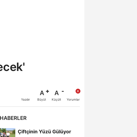
ecek'
A
A
Büyüt
Küçült
Yazdır
Yorumlar
 HABERLER
Çiftçinin Yüzü Gülüyor