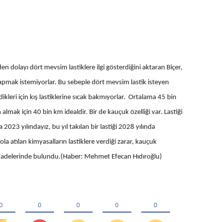
n dolayı dört mevsim lastiklere ilgi gösterdiğini aktaran Biçer,
yapmak istemiyorlar. Bu sebeple dört mevsim lastik isteyen
ikleri için kış lastiklerine sıcak bakmıyorlar. Ortalama 45 bin
mak için 40 bin km idealdir. Bir de kauçuk özelliği var. Lastiği
la 2023 yılındayız, bu yıl takılan bir lastiği 2028 yılında
a atılan kimyasalların lastiklere verdiği zarar, kauçuk
 İfadelerinde bulundu.(Haber: Mehmet Efecan Hıdıroğlu)