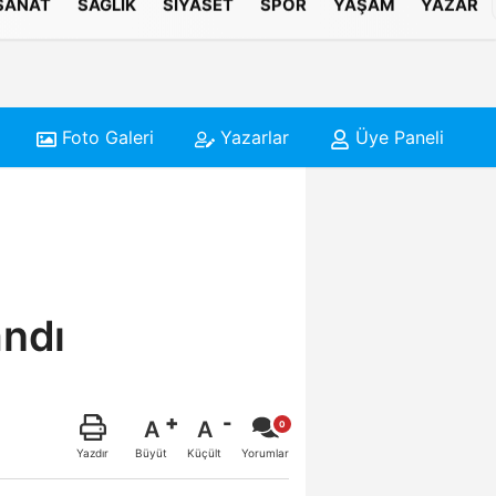
 SANAT
SAĞLIK
SIYASET
SPOR
YAŞAM
YAZAR
Foto Galeri
Yazarlar
Üye Paneli
andı
A
A
Büyüt
Küçült
Yazdır
Yorumlar