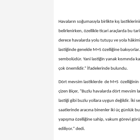
Havaların soğumasıyla birlikte kış lastiklerin
belirlenirken, özellikle ticari araçlarda bu tar
derece havalarda yolu tutuşu ve yola hâkimiye
lastiğinde genelde M+S özelliğine bakıyorlar.
sembolüdür. Yani lastiğin yanak kısmında kar
çok önemlidir.” İfadelerinde bulundu.
Dört mevsim lastiklerde de M+S özelliğinin o
çizen Biçer, “Buzlu havalarda dört mevsim las
lastiği gibi buzlu yollara uygun değildir. İk
saatlerinde aracına binenler iki üç günlük buzl
yapışma özelliğine sahip, vakum görevi görüy
ediliyor.” dedi.