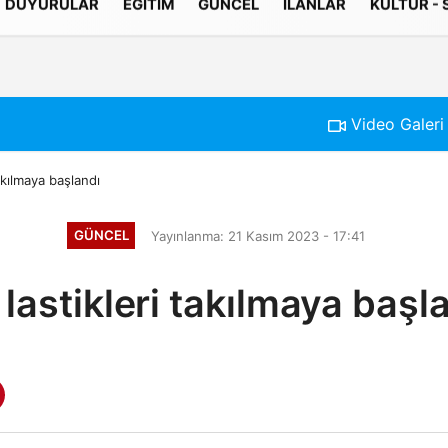
DUYURULAR
EĞITIM
GÜNCEL
İLANLAR
KÜLTÜR -
Gizlilik İlkeleri
Video Galeri
takılmaya başlandı
GÜNCEL
Yayınlanma: 21 Kasım 2023 - 17:41
 lastikleri takılmaya başl