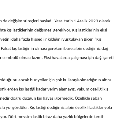
in de değişim süreçleri başladı. Yasal tarih 1 Aralık 2023 olarak
ihte kış lastiklerinin değişmesi gerekiyor. Kış lastiklerinin eksi
tini daha fazla hissedilir kıldığını vurgulayan Biçer, “Kış
 Fakat kış lastiğinin olması gereken ibare alpin dediğimiz dağ
 sembolü olması lazım. Eksi havalarda çalışması için dağ işareti
lduğunu ancak buz yollar için çok kullanışlı olmadığının altını
tiklerden kış lastiği kadar verim alamayız, vakum özelliği kış
i senedir doğru düzgün kış havası görmedik. Özellikle sabah
u yol gördüler. Kış lastiği dediğimiz alpin özellikli lastikler yola
or. Dört mevsim lastik biraz daha yazlık bölgelerde tercih