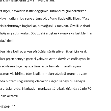
 kışlık lastiklerini taktırmaya başladı.
Biçer, havaların lastik değişimini hızlandırdığını belirtirken
yı fiyatların bu sene artmış olduğunu ifade etti. Biçer, “Yasal
ini taktırmaya başladılar, bir yoğunluk mevcut. Özellikle ticari
eğişim yaptırıyorlar. Dövizdeki artıştan kaynaklı kış lastiklerinin
mda.” dedi
den iyiye belli ederken sürücüler sürüş güvenlikleri için kışlık
tları geçen seneye göre el yakıyor. Artan döviz ve enflasyon ile
 söyleyen Biçer, ayrıca tüm lastik firmaların aralık ayına
laşmasıyla birlikte tüm lastik firmaları yüzde 8 oranında zam
anında bir zam uygulanmış olacaktır. Geçen seneyi bu seneyle
a artışlar oldu. Markadan markaya göre bakıldığında yüzde 70
i ile aktardı.
NE SAHİP”