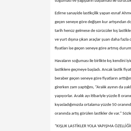
soğuması ve yağışların başlaması ile sürücüler
Edirne sanayide lastikçilik yapan esnaf Ahmet 
geçen seneye göre değişen kur artışından dola
tarih henüz gelmese de sürücüler kış lastikler
ve yurt dışına çıkan araçlar şuan daha fazla d
fiyatları ise geçen seneye göre artmış duru
Havaların soğuması ile birlikte kış kendini iyi
lastiklere geçmeye başladı. Ancak lastik fiya
beraber geçen seneye göre fiyatların arttığını
girerken zam yaptığını, “Aralık ayının da yak
yapıyorlar. Aralık ayı itibariyle yüzde 8 or
kıyasladığımızda ortalama yüzde 50 oranınd
oranında artış görülen lastikler de var.” Sözler
“KIŞLIK LASTİKLER YOLA YAPIŞMA ÖZELLİĞİ