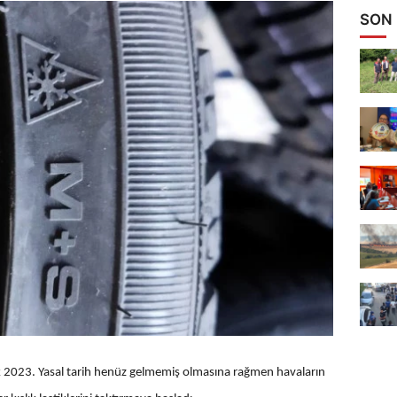
SON
lık 2023. Yasal tarih henüz gelmemiş olmasına rağmen havaların