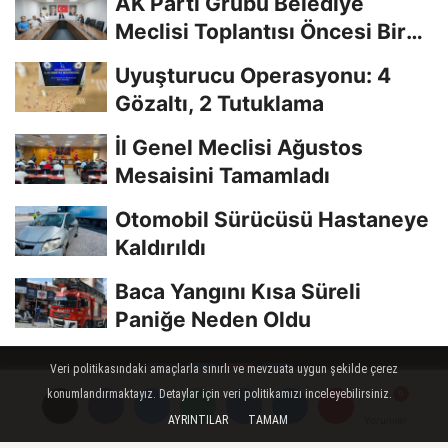
AK Parti Grubu Belediye
Meclisi Toplantısı Öncesi Bir
Araya Geldi
Uyuşturucu Operasyonu: 4
Gözaltı, 2 Tutuklama
İl Genel Meclisi Ağustos
Mesaisini Tamamladı
Otomobil Sürücüsü Hastaneye
Kaldırıldı
Baca Yangını Kısa Süreli
Paniğe Neden Oldu
Veri politikasındaki amaçlarla sınırlı ve mevzuata uygun şekilde çerez
konumlandırmaktayız. Detaylar için veri politikamızı inceleyebilirsiniz.
Künye
İletişim
Çerez Politikası
Gizlilik İlkeleri
AYRINTILAR
TAMAM
Yorumlar
Yorumlar