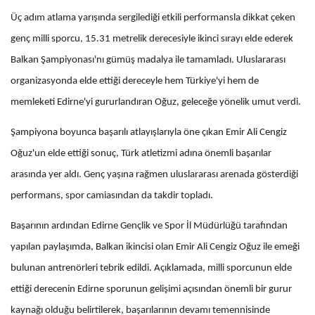
Üç adım atlama yarışında sergilediği etkili performansla dikkat çeken
genç milli sporcu, 15.31 metrelik derecesiyle ikinci sırayı elde ederek
Balkan Şampiyonası'nı gümüş madalya ile tamamladı. Uluslararası
organizasyonda elde ettiği dereceyle hem Türkiye'yi hem de
memleketi Edirne'yi gururlandıran Oğuz, geleceğe yönelik umut verdi.
Şampiyona boyunca başarılı atlayışlarıyla öne çıkan Emir Ali Cengiz
Oğuz'un elde ettiği sonuç, Türk atletizmi adına önemli başarılar
arasında yer aldı. Genç yaşına rağmen uluslararası arenada gösterdiği
performans, spor camiasından da takdir topladı.
Başarının ardından Edirne Gençlik ve Spor İl Müdürlüğü tarafından
yapılan paylaşımda, Balkan ikincisi olan Emir Ali Cengiz Oğuz ile emeği
bulunan antrenörleri tebrik edildi. Açıklamada, milli sporcunun elde
ettiği derecenin Edirne sporunun gelişimi açısından önemli bir gurur
kaynağı olduğu belirtilerek, başarılarının devamı temennisinde