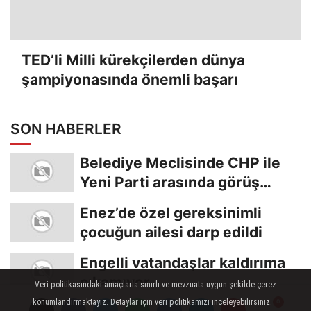
TED’li Milli kürekçilerden dünya
şampiyonasında önemli başarı
SON HABERLER
Belediye Meclisinde CHP ile
Yeni Parti arasında görüş
ayrılığı
Enez’de özel gereksinimli
çocuğun ailesi darp edildi
Engelli vatandaşlar kaldırıma
çıkamıyor
Veri politikasındaki amaçlarla sınırlı ve mevzuata uygun şekilde çerez
konumlandırmaktayız. Detaylar için veri politikamızı inceleyebilirsiniz.