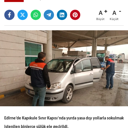
A
A
Büyüt
Küçült
Edirne’de Kapıkule Sınır Kapısı’nda yurda yasa dışı yollarla sokulmak
istenilen binlerce sülük ele geçirildi.