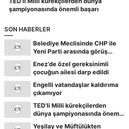
TED’li Milli kürekçilerden dünya
şampiyonasında önemli başarı
SON HABERLER
Belediye Meclisinde CHP ile
Yeni Parti arasında görüş
ayrılığı
Enez’de özel gereksinimli
çocuğun ailesi darp edildi
Engelli vatandaşlar kaldırıma
çıkamıyor
TED’li Milli kürekçilerden
dünya şampiyonasında önemli
başarı
Yeşilay ve Müftülükten