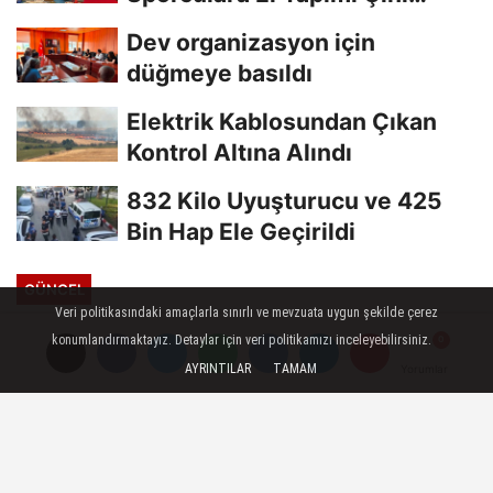
Madalya Verilecek
Dev organizasyon için
düğmeye basıldı
Elektrik Kablosundan Çıkan
Kontrol Altına Alındı
832 Kilo Uyuşturucu ve 425
Bin Hap Ele Geçirildi
GÜNCEL
Veri politikasındaki amaçlarla sınırlı ve mevzuata uygun şekilde çerez
Yayınlanma: 04 Temmuz 2025 - 13:04
konumlandırmaktayız. Detaylar için veri politikamızı inceleyebilirsiniz.
Güncelleme: 04 Temmuz 2025 - 13:08
AYRINTILAR
TAMAM
Yorumlar
Yorumlar
Kırkpınar'ın "koç yiğitleri" altın
kemer için mücadele verecek