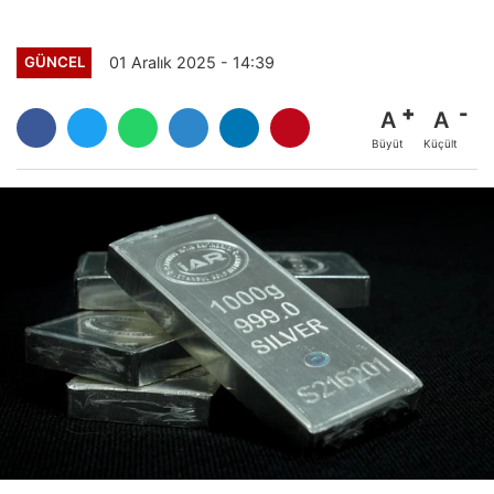
01 Aralık 2025 - 14:39
GÜNCEL
A
A
Büyüt
Küçült