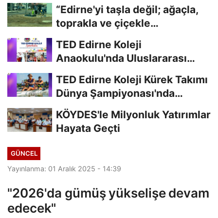
“Edirne'yi taşla değil; ağaçla,
toprakla ve çiçekle
güzelleştirelim."...
TED Edirne Koleji
Anaokulu'nda Uluslararası
Eğitim
TED Edirne Koleji Kürek Takımı
Dünya Şampiyonası'nda
Türkiye'yi...
KÖYDES'le Milyonluk Yatırımlar
Hayata Geçti
GÜNCEL
Yayınlanma: 01 Aralık 2025 - 14:39
"2026'da gümüş yükselişe devam
edecek"