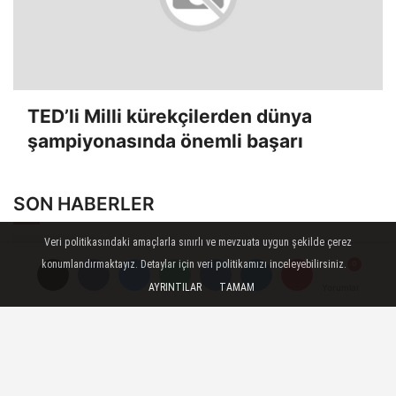
TED’li Milli kürekçilerden dünya
şampiyonasında önemli başarı
SON HABERLER
Belediye Meclisinde CHP ile
Veri politikasındaki amaçlarla sınırlı ve mevzuata uygun şekilde çerez
konumlandırmaktayız. Detaylar için veri politikamızı inceleyebilirsiniz.
Yeni Parti arasında görüş
AYRINTILAR
TAMAM
Yorumlar
Yorumlar
ayrılığı
Enez’de özel gereksinimli
çocuğun ailesi darp edildi
Engelli vatandaşlar kaldırıma