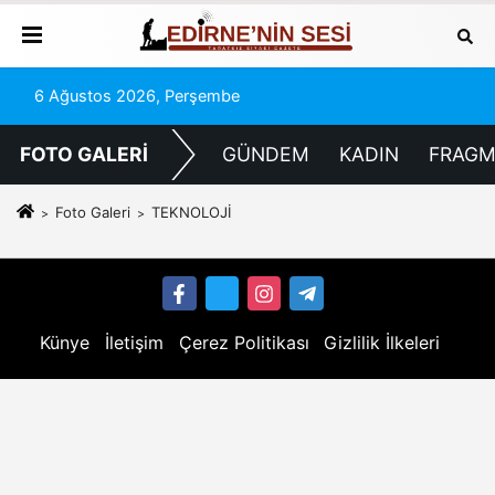
6 Ağustos 2026, Perşembe
FOTO GALERİ
GÜNDEM
KADIN
FRAG
Foto Galeri
TEKNOLOJİ
Künye
İletişim
Çerez Politikası
Gizlilik İlkeleri