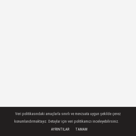
Veri politikasındaki amaçlarla sınırlı ve mevzuata uygun şekilde çerez
konumlandırmaktayız. Detaylar için veri politikamızı inceleyebilirsiniz.
AYRINTILAR
TAMAM