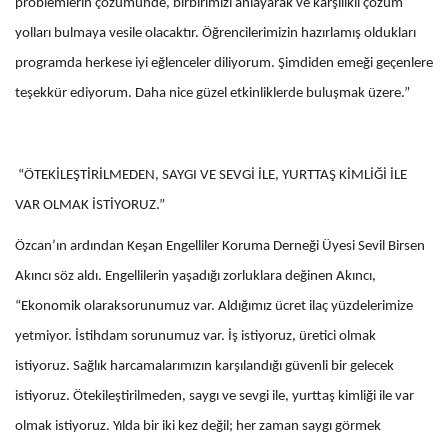
problemlerin çözümünde, birbirimizi anlayarak ve karşılıklı çözüm
yolları bulmaya vesile olacaktır. Öğrencilerimizin hazırlamış oldukları
programda herkese iyi eğlenceler diliyorum. Şimdiden emeği geçenlere
teşekkür ediyorum. Daha nice güzel etkinliklerde buluşmak üzere.”
“ÖTEKİLEŞTİRİLMEDEN, SAYGI VE SEVGİ İLE, YURTTAŞ KİMLİĞİ İLE
VAR OLMAK İSTİYORUZ.”
Özcan’ın ardından Keşan Engelliler Koruma Derneği Üyesi Sevil Birsen
Akıncı söz aldı. Engellilerin yaşadığı zorluklara değinen Akıncı,
“Ekonomik olaraksorunumuz var. Aldığımız ücret ilaç yüzdelerimize
yetmiyor. İstihdam sorunumuz var. İş istiyoruz, üretici olmak
istiyoruz. Sağlık harcamalarımızın karşılandığı güvenli bir gelecek
istiyoruz. Ötekileştirilmeden, saygı ve sevgi ile, yurttaş kimliği ile var
olmak istiyoruz. Yılda bir iki kez değil; her zaman saygı görmek