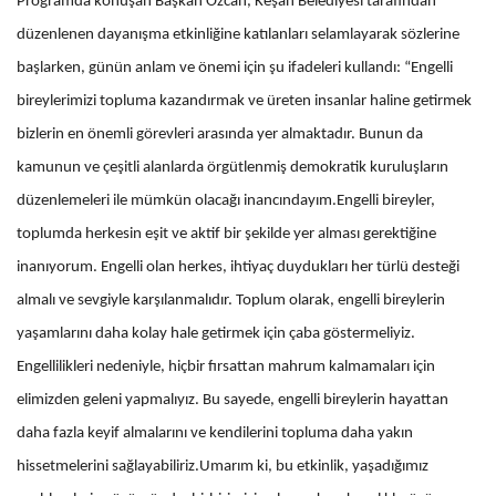
Programda konuşan Başkan Özcan, Keşan Belediyesi tarafından
düzenlenen dayanışma etkinliğine katılanları selamlayarak sözlerine
başlarken, günün anlam ve önemi için şu ifadeleri kullandı: “Engelli
bireylerimizi topluma kazandırmak ve üreten insanlar haline getirmek
bizlerin en önemli görevleri arasında yer almaktadır. Bunun da
kamunun ve çeşitli alanlarda örgütlenmiş demokratik kuruluşların
düzenlemeleri ile mümkün olacağı inancındayım.Engelli bireyler,
toplumda herkesin eşit ve aktif bir şekilde yer alması gerektiğine
inanıyorum. Engelli olan herkes, ihtiyaç duydukları her türlü desteği
almalı ve sevgiyle karşılanmalıdır. Toplum olarak, engelli bireylerin
yaşamlarını daha kolay hale getirmek için çaba göstermeliyiz.
Engellilikleri nedeniyle, hiçbir fırsattan mahrum kalmamaları için
elimizden geleni yapmalıyız. Bu sayede, engelli bireylerin hayattan
daha fazla keyif almalarını ve kendilerini topluma daha yakın
hissetmelerini sağlayabiliriz.Umarım ki, bu etkinlik, yaşadığımız