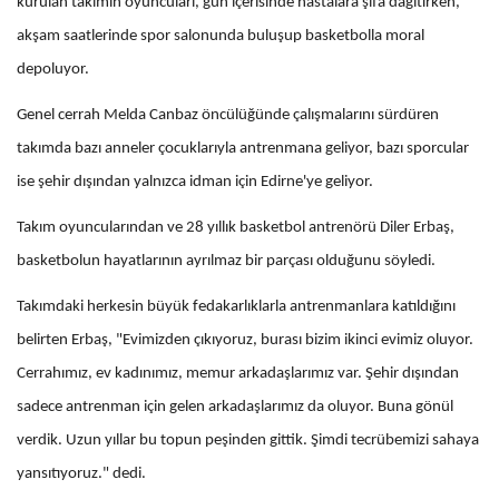
kurulan takımın oyuncuları, gün içerisinde hastalara şifa dağıtırken,
akşam saatlerinde spor salonunda buluşup basketbolla moral
depoluyor.
Genel cerrah Melda Canbaz öncülüğünde çalışmalarını sürdüren
takımda bazı anneler çocuklarıyla antrenmana geliyor, bazı sporcular
ise şehir dışından yalnızca idman için Edirne'ye geliyor.
Takım oyuncularından ve 28 yıllık basketbol antrenörü Diler Erbaş,
basketbolun hayatlarının ayrılmaz bir parçası olduğunu söyledi.
Takımdaki herkesin büyük fedakarlıklarla antrenmanlara katıldığını
belirten Erbaş, "Evimizden çıkıyoruz, burası bizim ikinci evimiz oluyor.
Cerrahımız, ev kadınımız, memur arkadaşlarımız var. Şehir dışından
sadece antrenman için gelen arkadaşlarımız da oluyor. Buna gönül
verdik. Uzun yıllar bu topun peşinden gittik. Şimdi tecrübemizi sahaya
yansıtıyoruz." dedi.