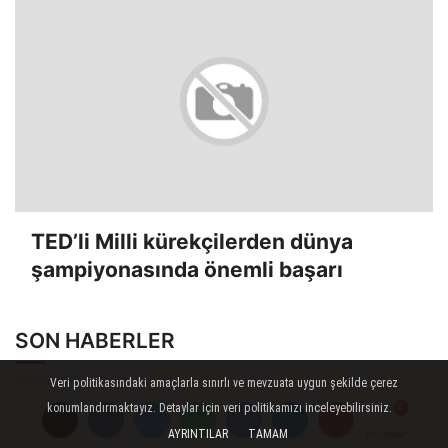
TED’li Milli kürekçilerden dünya
şampiyonasında önemli başarı
SON HABERLER
Veri politikasındaki amaçlarla sınırlı ve mevzuata uygun şekilde çerez
Belediye Meclisinde CHP ile
konumlandırmaktayız. Detaylar için veri politikamızı inceleyebilirsiniz.
Yeni Parti arasında görüş
AYRINTILAR
TAMAM
Yorumlar
Yorumlar
ayrılığı